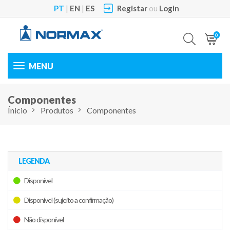
PT
|
EN
|
ES
Registar
ou
Login
0
Toggle
navigation
Componentes
Ínicio
Produtos
Componentes
LEGENDA
Disponível
Disponível (sujeito a confirmação)
Não disponível