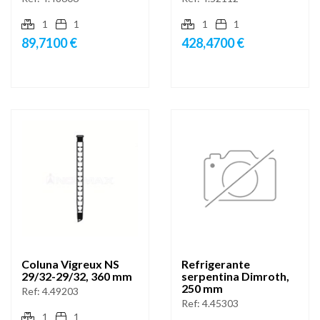
1
1
1
1
89,7100 €
428,4700 €
Coluna Vigreux NS
Refrigerante
29/32-29/32, 360 mm
serpentina Dimroth,
250 mm
Ref:
4.49203
Ref:
4.45303
1
1