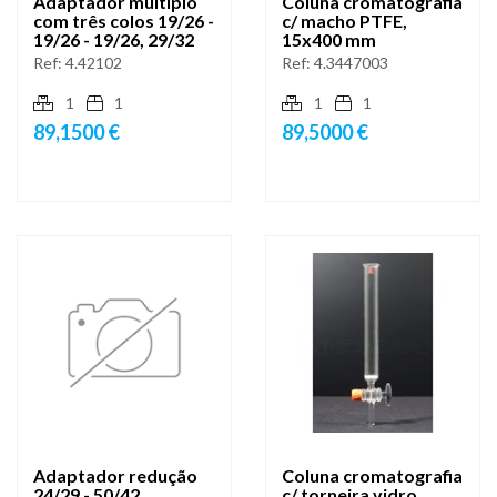
Adaptador múltiplo
Coluna cromatografia
com três colos 19/26 -
c/ macho PTFE,
19/26 - 19/26, 29/32
15x400 mm
Ref:
4.42102
Ref:
4.3447003
1
1
1
1
89,1500 €
89,5000 €
Adaptador redução
Coluna cromatografia
24/29 - 50/42
c/ torneira vidro,