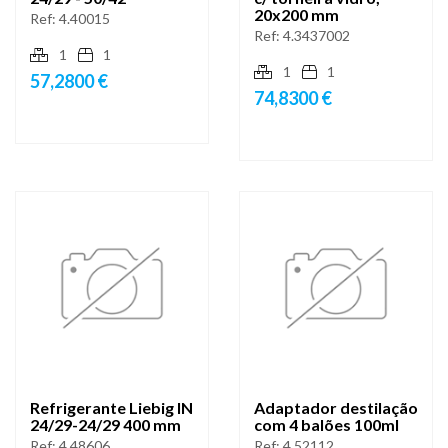
20x200 mm
Ref:
4.40015
Ref:
4.3437002
1
1
1
1
57,2800 €
74,8300 €
Refrigerante Liebig IN
Adaptador destilação
24/29-24/29 400 mm
com 4 balões 100ml
Ref:
4.48606
Ref:
4.52112