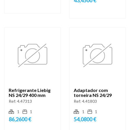
43,4500 €
Refrigerante Liebig
Adaptador com
NS 24/29 400 mm
torneira NS 24/29
Ref:
4.47313
Ref:
4.41803
1
1
1
1
86,2600 €
54,0800 €