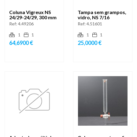
Coluna Vigreux NS
Tampa sem grampos,
24/29-24/29, 300 mm
vidro, NS 7/16
Ref:
4.49206
Ref:
4.51601
1
1
1
1
64,6900 €
25,0000 €