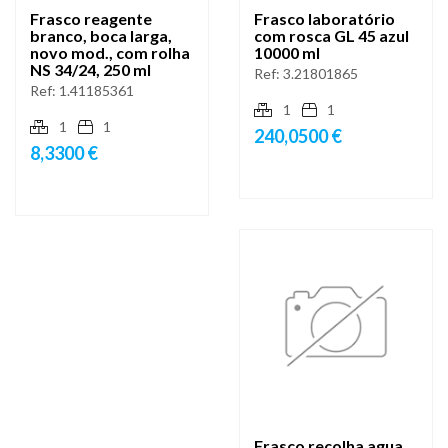
Frasco reagente
Frasco laboratório
branco, boca larga,
com rosca GL 45 azul
novo mod., com rolha
10000 ml
NS 34/24, 250 ml
Ref:
3.21801865
Ref:
1.41185361
1
1
1
1
240,0500 €
8,3300 €
Frasco recolha agua