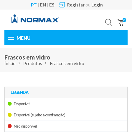
PT
|
EN
|
ES
Registar
ou
Login
0
Toggle
navigation
Frascos em vidro
Ínicio
Produtos
Frascos em vidro
LEGENDA
Disponível
Disponível (sujeito a confirmação)
Não disponível