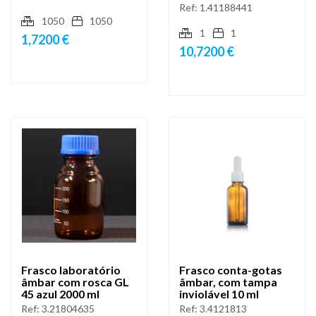
Ref:
1.41188441
1050
1050
1
1
1,7200 €
10,7200 €
Frasco laboratório
Frasco conta-gotas
âmbar com rosca GL
âmbar, com tampa
45 azul 2000 ml
inviolável 10 ml
Ref:
3.21804635
Ref:
3.4121813