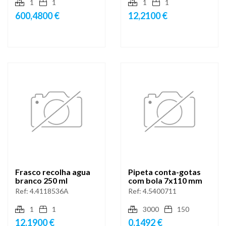
1
1
1
1
600,4800 €
12,2100 €
Frasco recolha agua
Pipeta conta-gotas
branco 250 ml
com bola 7x110 mm
Ref:
4.4118536A
Ref:
4.5400711
1
1
3000
150
12,1900 €
0,1492 €