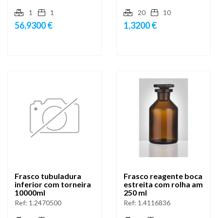
1
1
20
10
56,9300 €
1,3200 €
Frasco tubuladura
Frasco reagente boca
inferior com torneira
estreita com rolha am
10000ml
250 ml
Ref:
1.2470500
Ref:
1.4116836