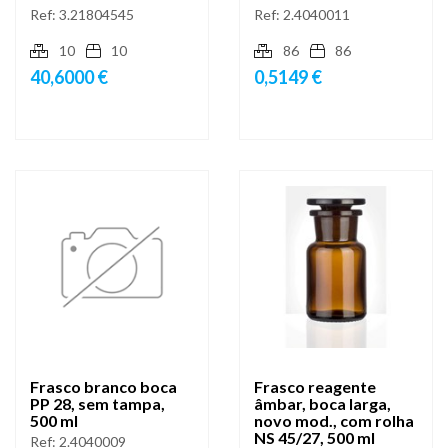
Ref:
3.21804545
Ref:
2.4040011
10
10
86
86
40,6000 €
0,5149 €
Frasco branco boca
Frasco reagente
PP 28, sem tampa,
âmbar, boca larga,
500 ml
novo mod., com rolha
NS 45/27, 500 ml
Ref:
2.4040009