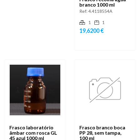
branco 1000 ml
Ref:
4.4118554A
1
1
19,6200 €
Frasco laboratório
Frasco branco boca
âmbar com rosca GL
PP 28, sem tampa,
45 azul 1000 ml
100 ml