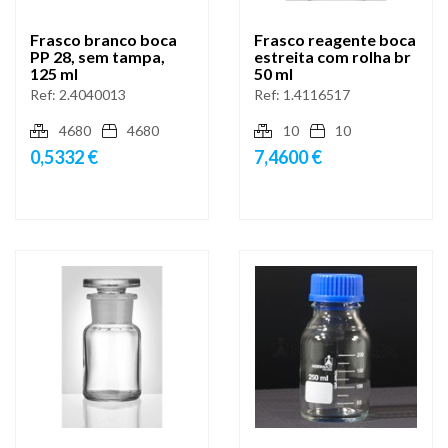
Frasco branco boca
Frasco reagente boca
PP 28, sem tampa,
estreita com rolha br
125 ml
50 ml
Ref:
2.4040013
Ref:
1.4116517
4680
4680
10
10
0,5332 €
7,4600 €