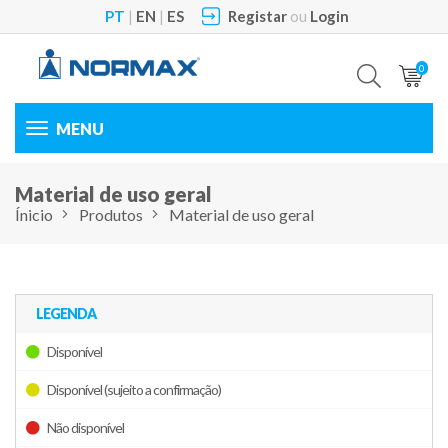
PT
|
EN
|
ES
Registar
ou
Login
0
Toggle
navigation
Material de uso geral
Ínicio
Produtos
Material de uso geral
LEGENDA
Disponível
Disponível (sujeito a confirmação)
Não disponível