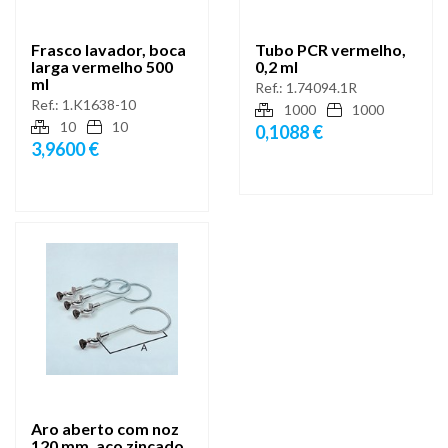
Frasco lavador, boca
Tubo PCR vermelho,
larga vermelho 500
0,2 ml
ml
Ref.:
1.74094.1R
Ref.:
1.K1638-10
1000
1000
10
10
0,1088 €
3,9600 €
Aro aberto com noz
120 mm, aço zincado