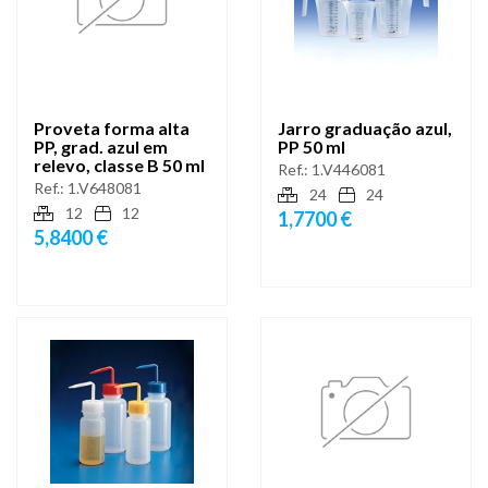
Proveta forma alta
Jarro graduação azul,
PP, grad. azul em
PP 50 ml
relevo, classe B 50 ml
Ref.:
1.V446081
Ref.:
1.V648081
24
24
12
12
1,7700 €
5,8400 €