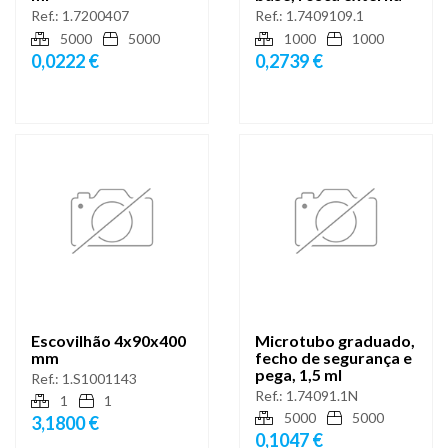
Ref.:
1.7200407
Ref.:
1.7409109.1
5000
5000
1000
1000
0,0222 €
0,2739 €
Escovilhão 4x90x400
Microtubo graduado,
mm
fecho de segurança e
pega, 1,5 ml
Ref.:
1.S1001143
Ref.:
1.74091.1N
1
1
5000
5000
3,1800 €
0,1047 €