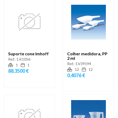
Suporte cone Imhoff
Colher medidora, PP
2 ml
Ref.:
1.K1056
Ref.:
1.V39194
1
1
12
12
88,3500 €
0,4076 €