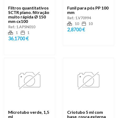
Filtros quantitativos
Funil para pós PP 100
SCTR plano. filtração
mm
muito rápida Ø 150
Ref.:
1.V70994
mm cx100
10
10
Ref.:
1.APSN010
2,8700 €
1
1
36,1700 €
Microtubo verde, 1,5
Criotubo 5 ml com
ml
base, rosca externa