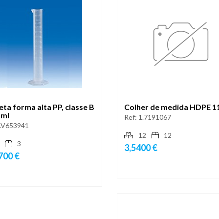
ta forma alta PP, classe B
Colher de medida HDPE 1
 ml
Ref:
1.7191067
.V653941
12
12
3
3,5400 €
700 €