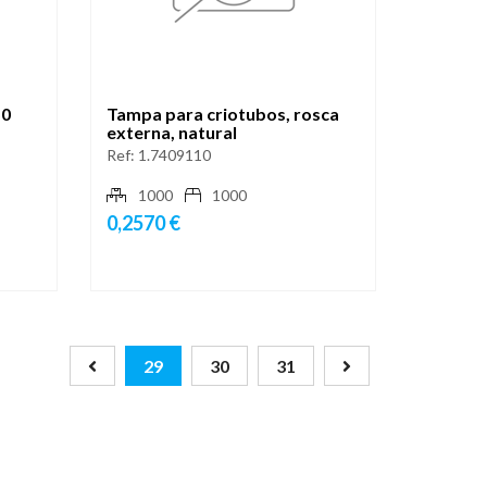
50
Tampa para criotubos, rosca
externa, natural
Ref:
1.7409110
1000
1000
0,2570 €
29
30
31