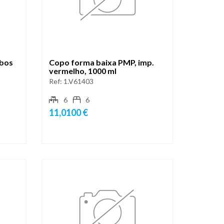
ubos
Copo forma baixa PMP, imp.
vermelho, 1000 ml
Ref:
1.V61403
6
6
11,0100 €