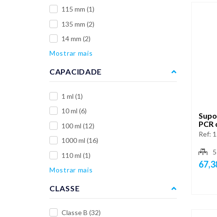
115 mm
(1)
135 mm
(2)
14 mm
(2)
Mostrar mais
CAPACIDADE
1 ml
(1)
10 ml
(6)
Supo
PCR 
100 ml
(12)
Ref:
1
1000 ml
(16)
5
110 ml
(1)
67,3
Mostrar mais
CLASSE
Classe B
(32)