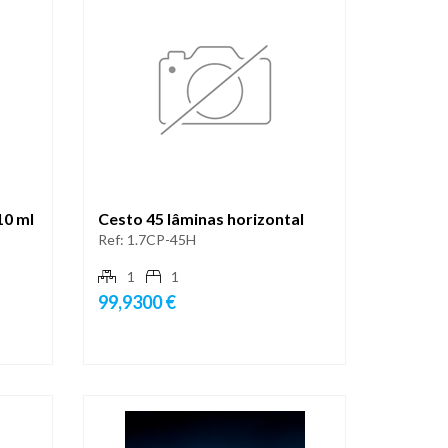
10 ml
Cesto 45 lâminas horizontal
Ref:
1.7CP-45H
1
1
99,9300 €