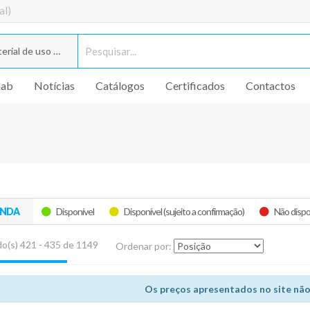
al)
rial de uso geral
lab
Notícias
Catálogos
Certificados
Contactos
ENDA
Disponível
Disponível (sujeito a confirmação)
Não dispo
o(s) 421 - 435 de 1149
Ordenar por:
Os preços apresentados no site não