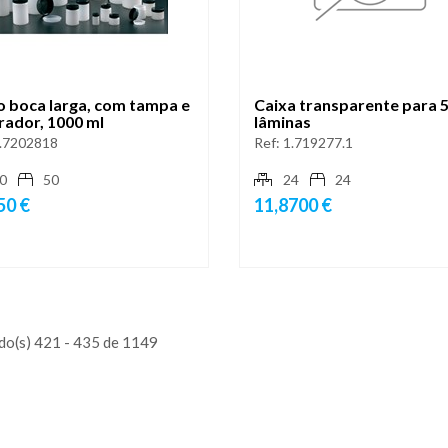
o boca larga, com tampa e
Caixa transparente para 
rador, 1000 ml
lâminas
.7202818
Ref:
1.719277.1
0
50
24
24
50 €
11,8700 €
do(s) 421 - 435 de 1149