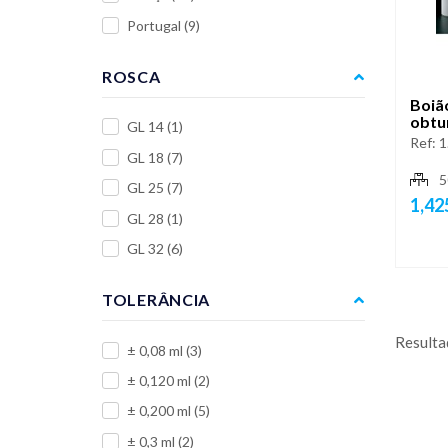
Portugal
(9)
ROSCA
Boiã
obtu
GL 14
(1)
Ref:
1
GL 18
(7)
5
GL 25
(7)
1,42
GL 28
(1)
GL 32
(6)
TOLERÂNCIA
Resulta
± 0,08 ml
(3)
± 0,120 ml
(2)
± 0,200 ml
(5)
± 0,3 ml
(2)