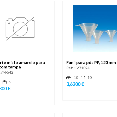
rte misto amarelo para
Funil para pós PP, 120 mm
com tampa
Ref:
1.V71094
.7M-542
10
10
5
3,6200 €
800 €