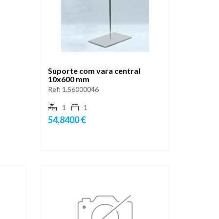
Suporte com vara central
10x600 mm
Ref:
1.S6000046
1
1
54,8400 €