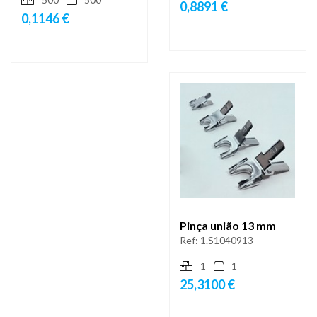
0,8891 €
0,1146 €
Pinça união 13 mm
Ref:
1.S1040913
1
1
25,3100 €