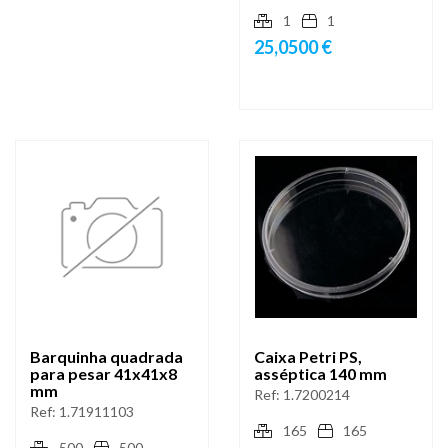
1
1
25,0500 €
Barquinha quadrada
Caixa Petri PS,
para pesar 41x41x8
asséptica 140 mm
mm
Ref:
1.7200214
Ref:
1.71911103
165
165
500
500