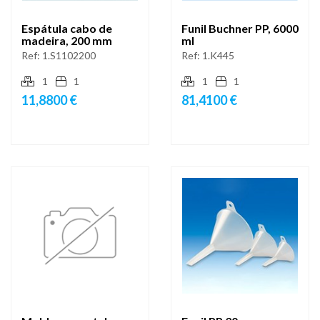
Espátula cabo de
Funil Buchner PP, 6000
madeira, 200 mm
ml
Ref:
1.S1102200
Ref:
1.K445
1
1
1
1
11,8800 €
81,4100 €