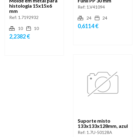
Molde em metal para
Funil PP 30 mm
histologia 15x15x6
Ref:
1.V41094
mm
Ref:
1.7192932
24
24
0,6114 €
10
10
2,2382 €
Suporte misto
133x133x128mm, azul
Ref:
1.7U-50128A