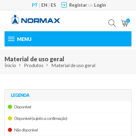
PT
|
EN
|
ES
Registar
ou
Login
0
Toggle
navigation
Material de uso geral
Ínicio
Produtos
Material de uso geral
LEGENDA
Disponível
Disponível (sujeito a confirmação)
Não disponível