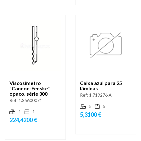
Viscosímetro
Caixa azul para 25
"Cannon-Fenske"
lâminas
opaco, série 300
Ref:
1.719276.A
Ref:
1.S5600071
5
5
1
1
5,3100 €
224,4200 €