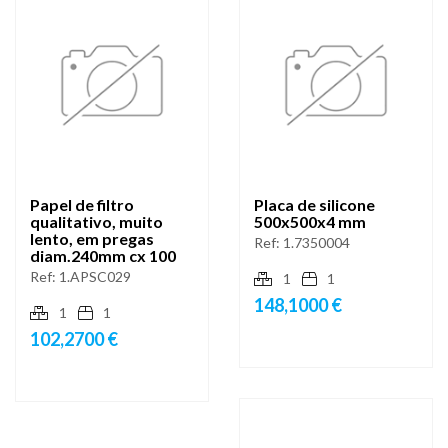
Papel de filtro
Placa de silicone
qualitativo, muito
500x500x4 mm
lento, em pregas
Ref:
1.7350004
diam.240mm cx 100
Ref:
1.APSC029
1
1
148,1000 €
1
1
102,2700 €