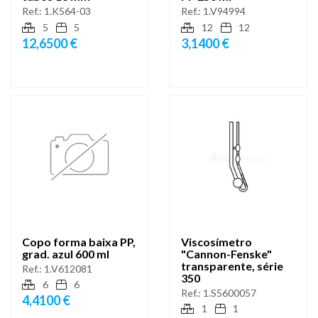
Ref.:
1.K564-03
Ref.:
1.V94994
5
5
12
12
12,6500 €
3,1400 €
Copo forma baixa PP,
Viscosímetro
grad. azul 600 ml
"Cannon-Fenske"
transparente, série
Ref.:
1.V612081
350
6
6
Ref.:
1.S5600057
4,4100 €
1
1