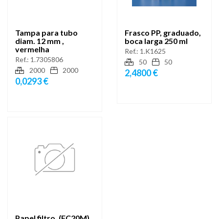
Tampa para tubo
Frasco PP, graduado,
diam. 12 mm ,
boca larga 250 ml
vermelha
Ref.:
1.K1625
Ref.:
1.7305806
50
50
2000
2000
2,4800 €
0,0293 €
Papel filtro, (FC20M)