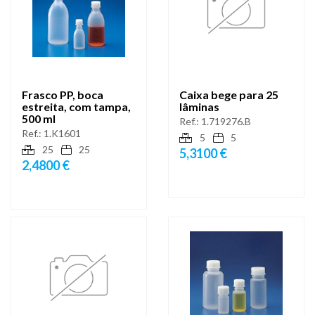
Frasco PP, boca
Caixa bege para 25
estreita, com tampa,
lâminas
500 ml
Ref.:
1.719276.B
Ref.:
1.K1601
5
5
25
25
5,3100 €
2,4800 €