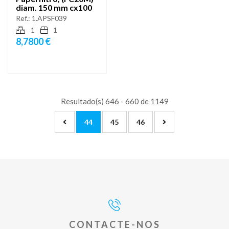
diam. 150 mm cx100
Ref.:
1.APSF039
1
1
8,7800 €
Resultado(s) 646 - 660 de 1149
44
45
46
CONTACTE-NOS