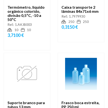
Termómetro, liquido
Caixa transporte 2
orgânico colorido,
lâminas 84x71x6 mm
divisão 0,5ºC, -10 a
Ref.:
1.7979930
50ºC
250
250
Ref.:
1.AKJB003
0,3150 €
10
10
3,7100 €
Suporte branco para
Frasco boca estreita,
tubos 13 mm
PP 250 ml