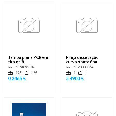
Tampa plana PCR em
Pinça dissecação
tira de 8
curva ponta fina
Ref.:
1.74095.7N
Ref.:
1.S1000864
125
125
1
1
0,2465 €
5,4900 €