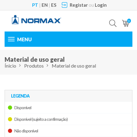
PT
|
EN
|
ES
Registar
ou
Login
0
Toggle
navigation
Material de uso geral
Ínicio
Produtos
Material de uso geral
LEGENDA
Disponível
Disponível (sujeito a confirmação)
Não disponível