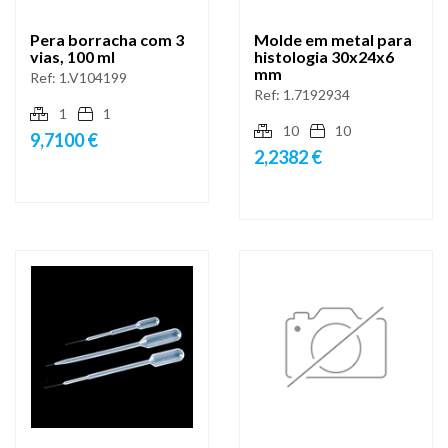
Pera borracha com 3
Molde em metal para
vias, 100 ml
histologia 30x24x6
mm
Ref:
1.V104199
Ref:
1.7192934
1
1
10
10
9,7100 €
2,2382 €