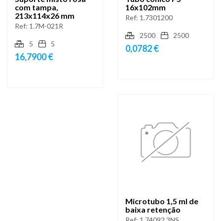
com tampa,
16x102mm
213x114x26 mm
Ref:
1.7301200
Ref:
1.7M-021R
2500
2500
5
5
0,0782 €
16,7900 €
Microtubo 1,5 ml de
baixa retenção
Ref:
1.74092.3NS