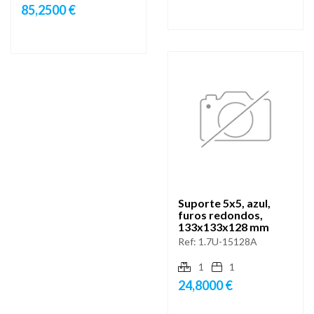
85,2500 €
Suporte 5x5, azul,
furos redondos,
133x133x128 mm
Ref:
1.7U-15128A
1
1
24,8000 €