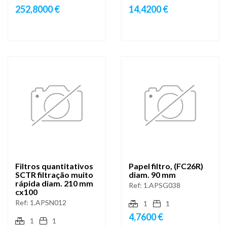
252,8000 €
14,4200 €
Filtros quantitativos
Papel filtro, (FC26R)
SCTR filtração muito
diam. 90 mm
rápida diam. 210 mm
Ref:
1.APSG038
cx100
Ref:
1.APSN012
1
1
4,7600 €
1
1