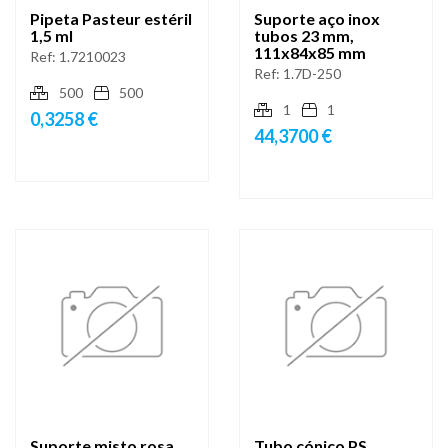
Pipeta Pasteur estéril
Suporte aço inox
1,5 ml
tubos 23 mm,
111x84x85 mm
Ref:
1.7210023
Ref:
1.7D-250
500
500
1
1
0,3258 €
44,3700 €
Suporte misto rosa
Tubo cónico PS