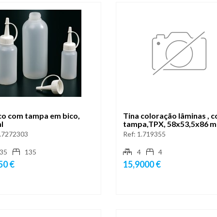
co com tampa em bico,
Tina coloração lâminas , 
l
tampa,TPX, 58x53,5x86 
.7272303
Ref:
1.719355
35
135
4
4
50 €
15,9000 €