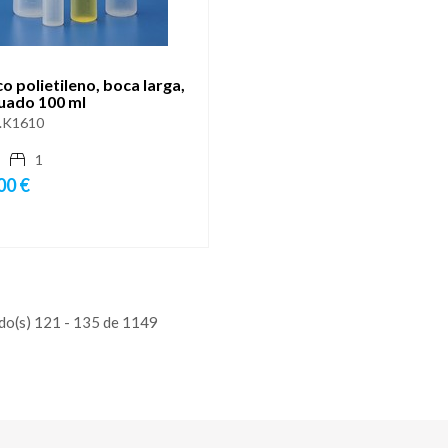
o polietileno, boca larga,
uado 100 ml
.K1610
1
00 €
do(s) 121 - 135 de 1149