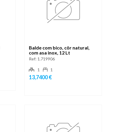
l
Balde com bico, côr natural,
com asa inox, 12 Lt
Ref:
1.719906
1
1
13,7400 €