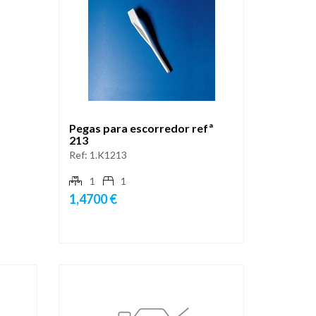
Pegas para escorredor refª
213
Ref:
1.K1213
1
1
1,4700 €