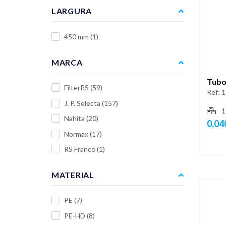
LARGURA
450 mm
(1)
MARCA
Tubo 
FilterRS
(59)
Ref:
1
J. P. Selecta
(157)
1
Nahita
(20)
0,04
Normax
(17)
RS France
(1)
MATERIAL
PE
(7)
PE-HD
(8)