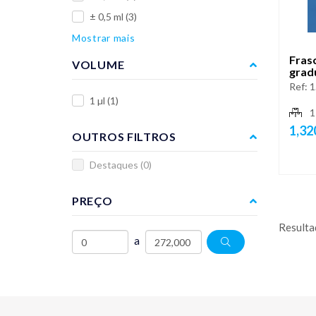
± 0,5 ml
(3)
Mostrar mais
Frasc
VOLUME
grad
Ref:
1
1 µl
(1)
1
1,32
OUTROS FILTROS
Destaques
(0)
PREÇO
Resulta
a