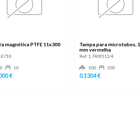
ta magnética PTFE 11x300
Tampa para microtubos, 
mm vermelha
.K710
Ref:
1.7409112/4
0
10
500
500
000 €
0,1304 €