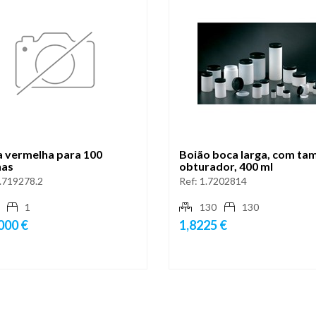
a vermelha para 100
Boião boca larga, com ta
nas
obturador, 400 ml
.719278.2
Ref:
1.7202814
1
130
130
000 €
1,8225 €