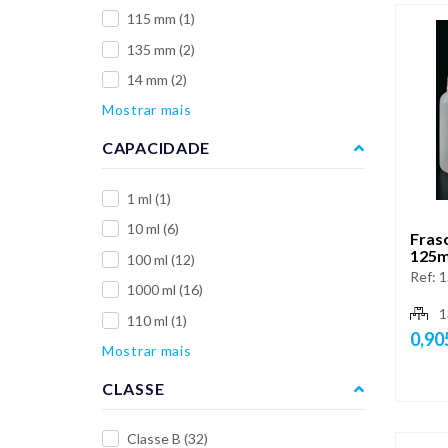
115 mm
(1)
135 mm
(2)
14 mm
(2)
Mostrar mais
CAPACIDADE
1 ml
(1)
10 ml
(6)
Fras
125m
100 ml
(12)
Ref:
1
1000 ml
(16)
1
110 ml
(1)
0,90
Mostrar mais
CLASSE
Classe B
(32)