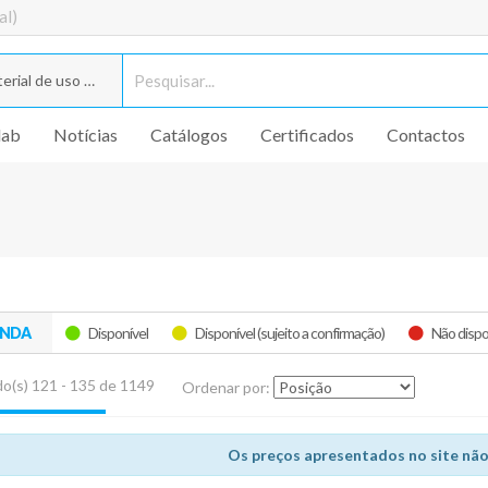
al)
rial de uso geral
lab
Notícias
Catálogos
Certificados
Contactos
ENDA
Disponível
Disponível (sujeito a confirmação)
Não dispo
o(s) 121 - 135 de 1149
Ordenar por:
Os preços apresentados no site não