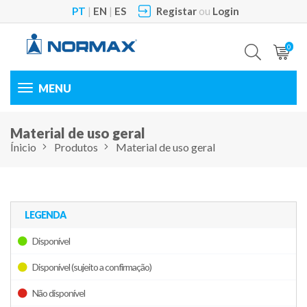
PT
|
EN
|
ES
Registar
ou
Login
0
Toggle
navigation
Material de uso geral
Ínicio
Produtos
Material de uso geral
LEGENDA
Disponível
Disponível (sujeito a confirmação)
Não disponível