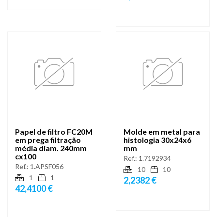
Papel de filtro FC20M
Molde em metal para
em prega filtração
histologia 30x24x6
média diam. 240mm
mm
cx100
Ref.:
1.7192934
Ref.:
1.APSF056
10
10
1
1
2,2382 €
42,4100 €