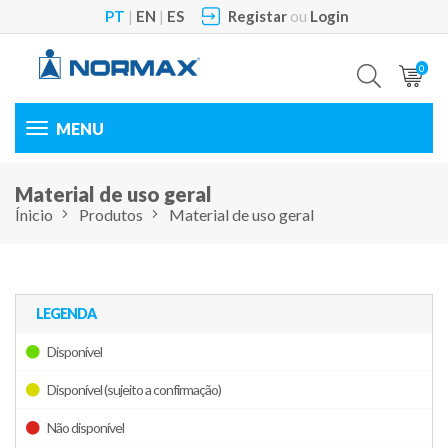
PT
|
EN
|
ES
Registar
ou
Login
0
Toggle
navigation
Material de uso geral
Ínicio
Produtos
Material de uso geral
LEGENDA
Disponível
Disponível (sujeito a confirmação)
Não disponível