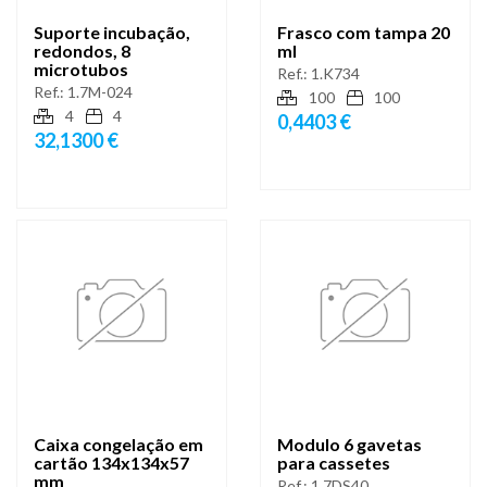
Suporte incubação,
Frasco com tampa 20
redondos, 8
ml
microtubos
Ref.:
1.K734
Ref.:
1.7M-024
100
100
4
4
0,4403 €
32,1300 €
Caixa congelação em
Modulo 6 gavetas
cartão 134x134x57
para cassetes
mm
Ref.:
1.7DS40