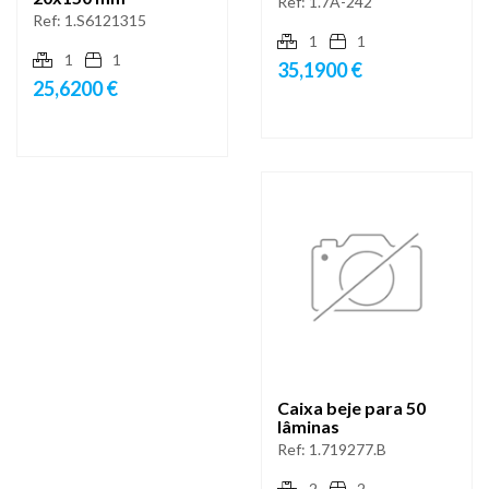
Ref:
1.7A-242
Ref:
1.S6121315
1
1
1
1
35,1900 €
25,6200 €
Caixa beje para 50
lâminas
Ref:
1.719277.B
2
2