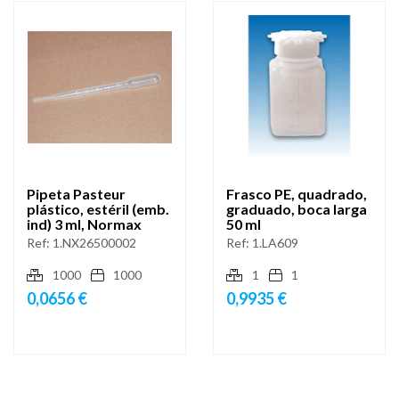
Pipeta Pasteur
Frasco PE, quadrado,
plástico, estéril (emb.
graduado, boca larga
ind) 3 ml, Normax
50 ml
Ref:
1.NX26500002
Ref:
1.LA609
1000
1000
1
1
0,0656 €
0,9935 €