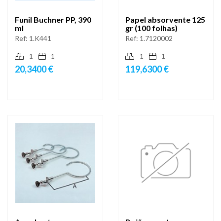
Funil Buchner PP, 390
Papel absorvente 125
ml
gr (100 folhas)
Ref:
1.K441
Ref:
1.7120002
1
1
1
1
20,3400 €
119,6300 €