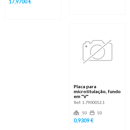
17,9700 €
Placa para
microtitulação, fundo
em "V"
Ref:
1.7900012.1
50
50
0,9309 €