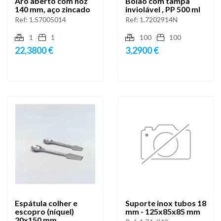
Aro aberto com noz
Boião com tampa
140 mm, aço zincado
inviolável , PP 500 ml
Ref:
1.S7005014
Ref:
1.7202914N
1
1
100
100
22,3800 €
3,2900 €
Espátula colher e
Suporte inox tubos 18
escopro (níquel)
mm - 125x85x85 mm
20x150 mm