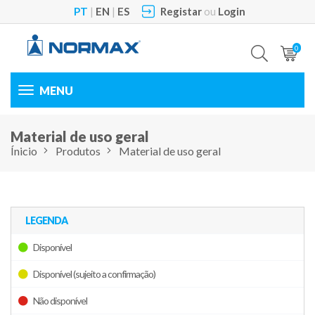
PT
|
EN
|
ES
Registar
ou
Login
0
Toggle
navigation
Material de uso geral
Ínicio
Produtos
Material de uso geral
LEGENDA
Disponível
Disponível (sujeito a confirmação)
Não disponível