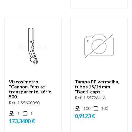
Viscosímetro
Tampa PP vermelha,
"Cannon-Fenske"
tubos 15/16 mm
transparente, série
"Bacti-caps"
500
Ref:
1.S5726416
Ref:
1.S5600060
100
100
1
1
0,9123 €
173,3400 €