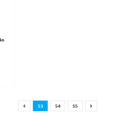
ão
53
54
55