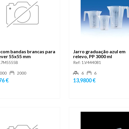
 com bandas brancas para
Jarro graduação azul em
ever 55x55 mm
relevo, PP 3000 ml
.7M5555B
Ref:
1.V444081
000
2000
6
6
76 €
13,9800 €