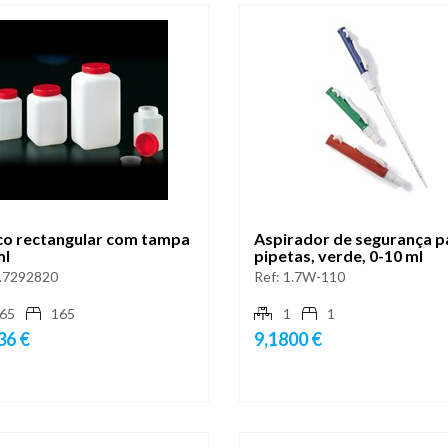
co rectangular com tampa
Aspirador de segurança p
ml
pipetas, verde, 0-10 ml
.7292820
Ref:
1.7W-110
65
165
1
1
36 €
9,1800 €