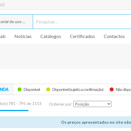
al)
rial de uso geral
lab
Notícias
Catálogos
Certificados
Contactos
ENDA
Disponível
Disponível (sujeito a confirmação)
Não dispo
o(s) 781 - 795 de 1153
Ordenar por:
Os preços apresentados no site não