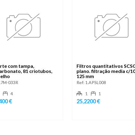
rte com tampa,
Filtros quantitativos SCS
arbonato, 81 criotubos,
plano. filtração media c/1
elho
125 mm
.7M-033R
Ref:
1.APSL008
4
1
1
400 €
25,2200 €