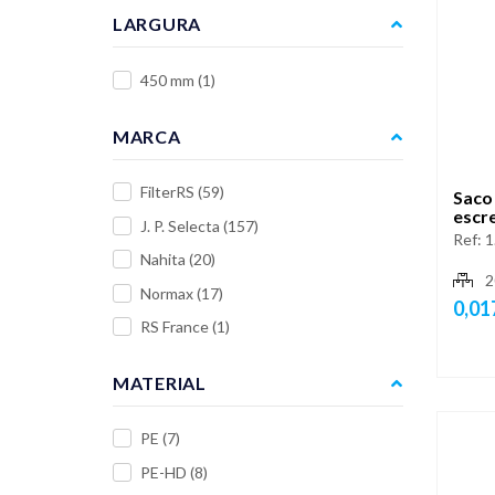
LARGURA
450 mm
(1)
MARCA
FilterRS
(59)
Saco
escr
J. P. Selecta
(157)
Ref:
1
Nahita
(20)
2
Normax
(17)
0,01
RS France
(1)
MATERIAL
PE
(7)
PE-HD
(8)