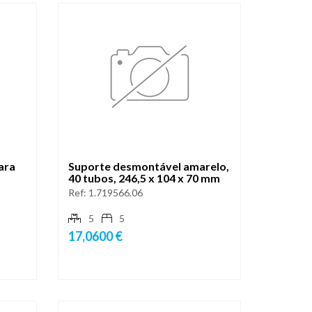
ara
Suporte desmontável amarelo,
40 tubos, 246,5 x 104 x 70 mm
Ref:
1.719566.06
5
5
17,0600 €