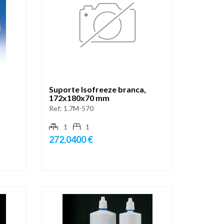
Suporte Isofreeze branca,
172x180x70 mm
Ref:
1.7M-570
1
1
272,0400 €