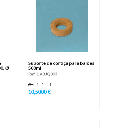
G
Suporte de cortiça para balões
00. Ø
500ml
Ref:
1.ABJQ003
1
1
10,5000 €