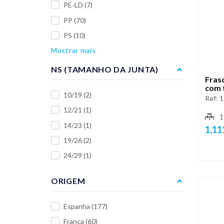
PE-LD
(7)
PP
(70)
PS
(10)
Mostrar mais
NS (TAMANHO DA JUNTA)
Fras
com 
10/19
(2)
Ref:
1
12/21
(1)
1
14/23
(1)
1,11
19/26
(2)
24/29
(1)
ORIGEM
Espanha
(177)
França
(60)