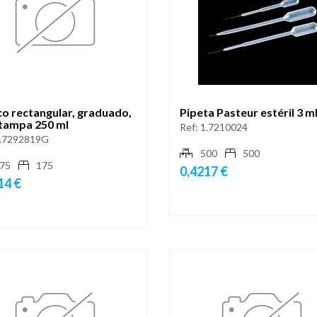
co rectangular, graduado,
Pipeta Pasteur estéril 3 m
tampa 250 ml
Ref:
1.7210024
.7292819G
500
500
75
175
0,4217 €
14 €