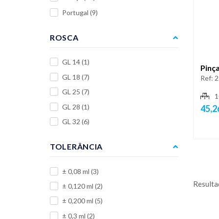
Portugal
(9)
ROSCA
GL 14
(1)
Pinça
GL 18
(7)
Ref:
2
GL 25
(7)
1
GL 28
(1)
45,2
GL 32
(6)
TOLERÂNCIA
± 0,08 ml
(3)
Resulta
± 0,120 ml
(2)
± 0,200 ml
(5)
± 0,3 ml
(2)