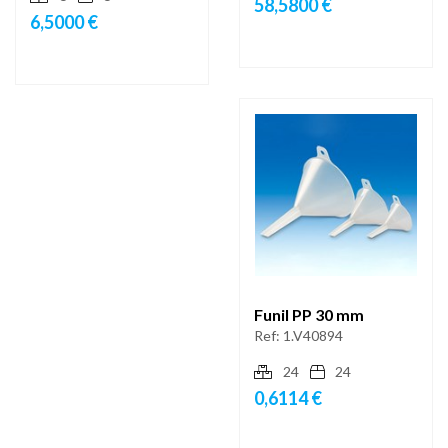
58,5800 €
6,5000 €
Funil PP 30 mm
Ref:
1.V40894
24
24
0,6114 €