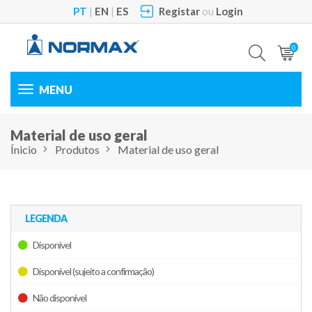
PT
|
EN
|
ES
Registar
ou
Login
0
Toggle
navigation
Material de uso geral
Ínicio
Produtos
Material de uso geral
LEGENDA
Disponível
Disponível (sujeito a confirmação)
Não disponível