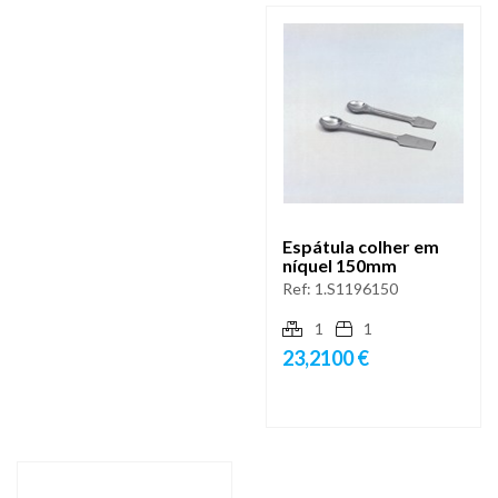
Espátula colher em
níquel 150mm
Ref:
1.S1196150
1
1
23,2100 €