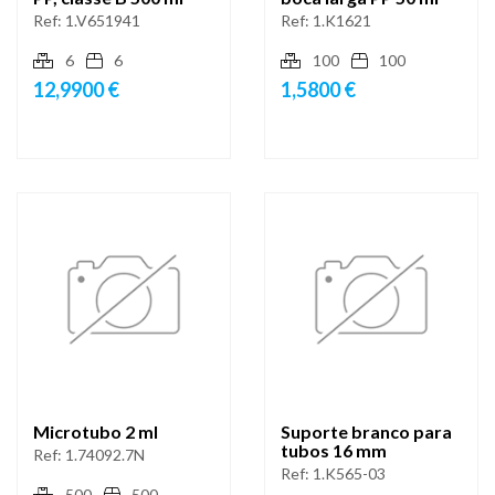
Ref:
1.V651941
Ref:
1.K1621
6
6
100
100
12,9900 €
1,5800 €
Microtubo 2 ml
Suporte branco para
tubos 16 mm
Ref:
1.74092.7N
Ref:
1.K565-03
500
500