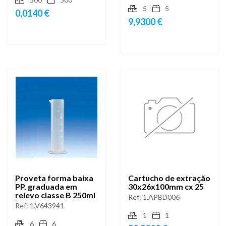
5
5
0,0140 €
9,9300 €
Proveta forma baixa
Cartucho de extração
PP. graduada em
30x26x100mm cx 25
relevo classe B 250ml
Ref:
1.APBD006
Ref:
1.V643941
1
1
6
6