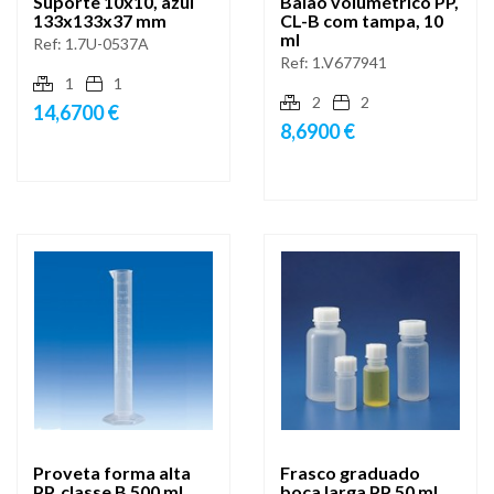
Suporte 10x10, azul
Balão volumétrico PP,
133x133x37 mm
CL-B com tampa, 10
ml
Ref:
1.7U-0537A
Ref:
1.V677941
1
1
2
2
14,6700 €
8,6900 €
Proveta forma alta
Frasco graduado
PP, classe B 500 ml
boca larga PP 50 ml