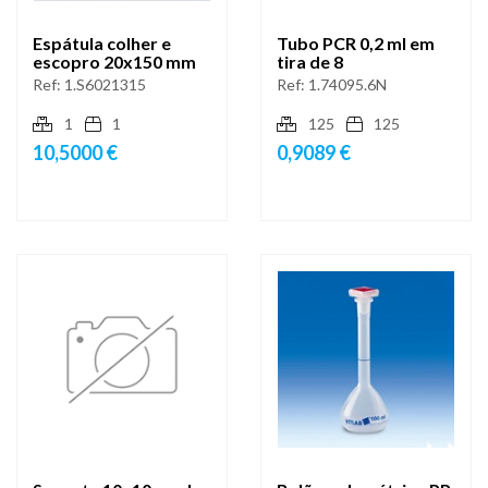
Espátula colher e
Tubo PCR 0,2 ml em
escopro 20x150 mm
tira de 8
Ref:
1.S6021315
Ref:
1.74095.6N
1
1
125
125
10,5000 €
0,9089 €