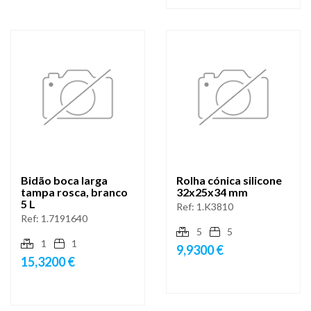
Bidão boca larga
Rolha cónica silicone
tampa rosca, branco
32x25x34 mm
5 L
Ref:
1.K3810
Ref:
1.7191640
5
5
1
1
9,9300 €
15,3200 €