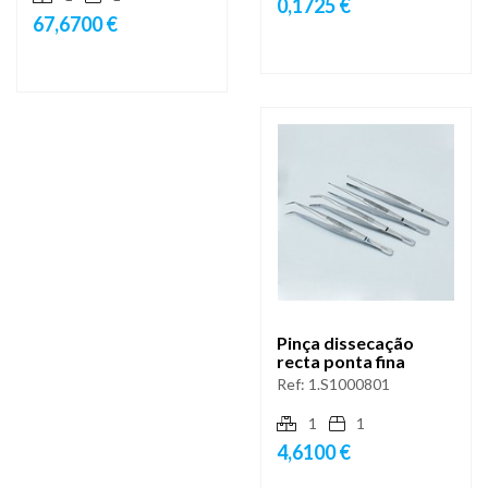
0,1725 €
67,6700 €
Pinça dissecação
recta ponta fina
Ref:
1.S1000801
1
1
4,6100 €