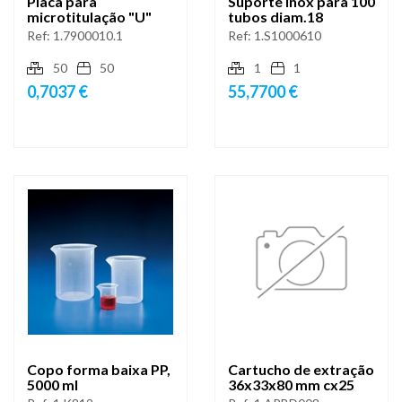
Placa para
Suporte inox para 100
microtitulação "U"
tubos diam.18
Ref:
1.7900010.1
Ref:
1.S1000610
50
50
1
1
0,7037 €
55,7700 €
Copo forma baixa PP,
Cartucho de extração
5000 ml
36x33x80 mm cx25