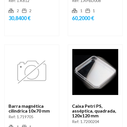
Ref:
1.K812
Ref:
1.APBD008
2
2
1
1
30,8400 €
60,2000 €
Barra magnética
Caixa Petri PS,
cilindrica 10x70 mm
asséptica, quadrada,
120x120 mm
Ref:
1.719705
Ref:
1.7200204
1
1