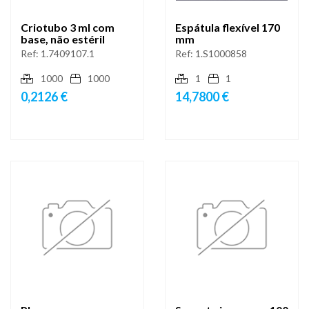
Criotubo 3 ml com
Espátula flexível 170
base, não estéril
mm
Ref:
1.7409107.1
Ref:
1.S1000858
1000
1000
1
1
0,2126 €
14,7800 €