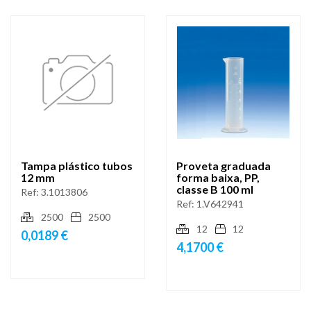
Tampa plástico tubos
Proveta graduada
12 mm
forma baixa, PP,
classe B 100 ml
Ref:
3.1013806
Ref:
1.V642941
2500
2500
12
12
0,0189 €
4,1700 €