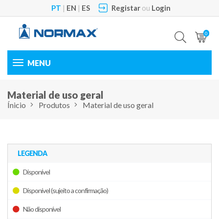
PT
|
EN
|
ES
Registar
ou
Login
0
Toggle
navigation
Material de uso geral
Ínicio
Produtos
Material de uso geral
LEGENDA
Disponível
Disponível (sujeito a confirmação)
Não disponível