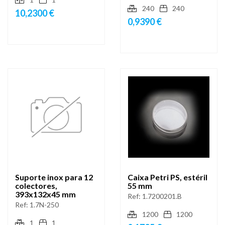
240
240
10,2300 €
0,9390 €
Suporte inox para 12
Caixa Petri PS, estéril
colectores,
55 mm
393x132x45 mm
Ref:
1.7200201.B
Ref:
1.7N-250
1200
1200
1
1