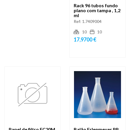
Rack 96 tubos fundo
plano com tampa , 1,2
ml
Ref:
1.7409004
10
10
17,9700 €
Papel de filtro FC20M
Balão Erlenmeyer PP