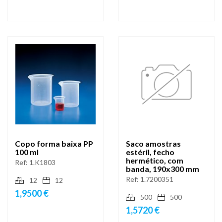
Copo forma baixa PP
Saco amostras
100 ml
estéril, fecho
hermético, com
Ref:
1.K1803
banda, 190x300 mm
Ref:
1.7200351
12
12
1,9500 €
500
500
1,5720 €