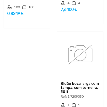
4
4
100
100
7,6400 €
0,8349 €
Bidão boca larga com
tampa, com torneira,
50 lt
Ref:
1.7209050
1
1