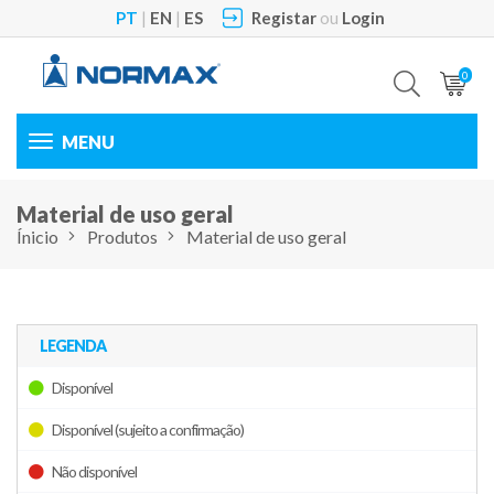
PT
|
EN
|
ES
Registar
ou
Login
0
Toggle
navigation
Material de uso geral
Ínicio
Produtos
Material de uso geral
LEGENDA
Disponível
Disponível (sujeito a confirmação)
Não disponível