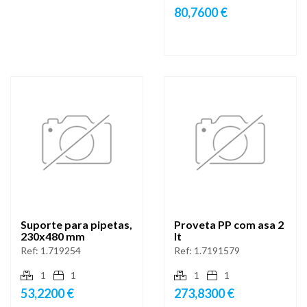
80,7600 €
Suporte para pipetas,
Proveta PP com asa 2
230x480 mm
lt
Ref:
1.719254
Ref:
1.7191579
1
1
1
1
53,2200 €
273,8300 €