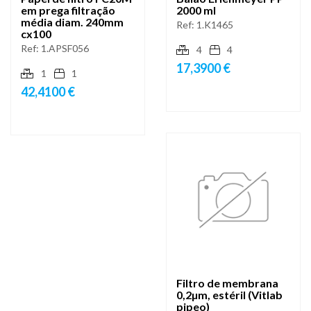
em prega filtração
2000 ml
média diam. 240mm
Ref:
1.K1465
cx100
Ref:
1.APSF056
4
4
17,3900 €
1
1
42,4100 €
Filtro de membrana
0,2µm, estéril (Vitlab
pipeo)