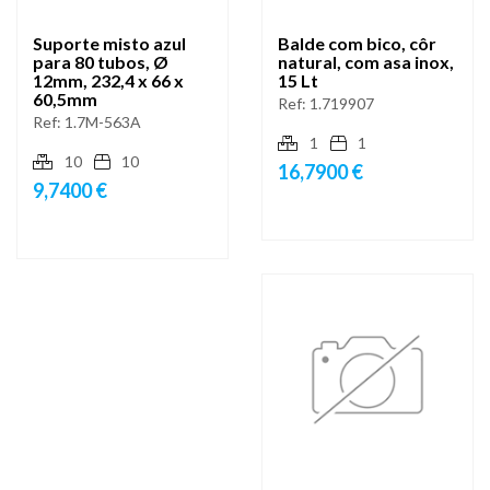
Suporte misto azul
Balde com bico, côr
para 80 tubos, Ø
natural, com asa inox,
12mm, 232,4 x 66 x
15 Lt
60,5mm
Ref:
1.719907
Ref:
1.7M-563A
1
1
10
10
16,7900 €
9,7400 €