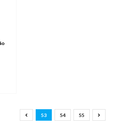
ão
53
54
55