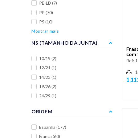
PE-LD
(7)
PP
(70)
PS
(10)
Mostrar mais
NS (TAMANHO DA JUNTA)
Fras
com 
10/19
(2)
Ref:
1
12/21
(1)
1
14/23
(1)
1,11
19/26
(2)
24/29
(1)
ORIGEM
Espanha
(177)
França
(60)