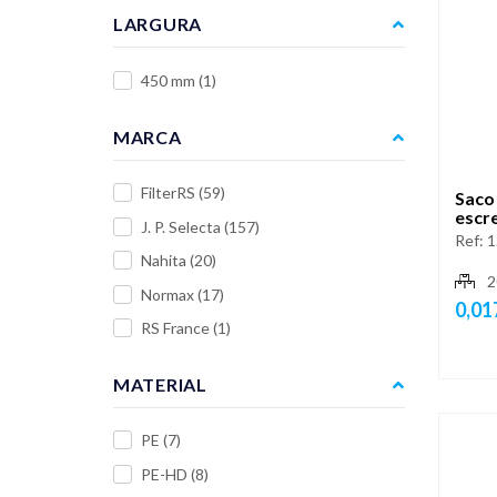
LARGURA
450 mm
(1)
MARCA
FilterRS
(59)
Saco
escr
J. P. Selecta
(157)
Ref:
1
Nahita
(20)
2
Normax
(17)
0,01
RS France
(1)
MATERIAL
PE
(7)
PE-HD
(8)