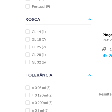
Portugal
(9)
ROSCA
GL 14
(1)
Pinça
GL 18
(7)
Ref:
2
GL 25
(7)
1
GL 28
(1)
45,2
GL 32
(6)
TOLERÂNCIA
± 0,08 ml
(3)
Resulta
± 0,120 ml
(2)
± 0,200 ml
(5)
± 0,3 ml
(2)