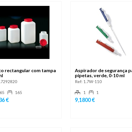
co rectangular com tampa
Aspirador de segurança p
ml
pipetas, verde, 0-10 ml
.7292820
Ref:
1.7W-110
65
165
1
1
36 €
9,1800 €