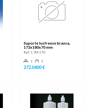
Suporte Isofreeze branca,
172x180x70 mm
Ref:
1.7M-570
1
1
272,0400 €