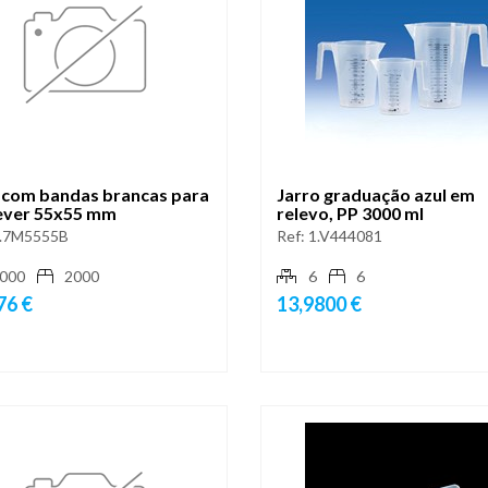
 com bandas brancas para
Jarro graduação azul em
ever 55x55 mm
relevo, PP 3000 ml
.7M5555B
Ref:
1.V444081
000
2000
6
6
76 €
13,9800 €