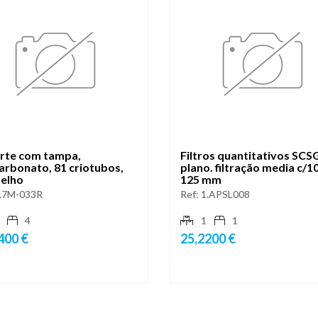
rte com tampa,
Filtros quantitativos SCS
arbonato, 81 criotubos,
plano. filtração media c/1
elho
125 mm
.7M-033R
Ref:
1.APSL008
4
1
1
400 €
25,2200 €