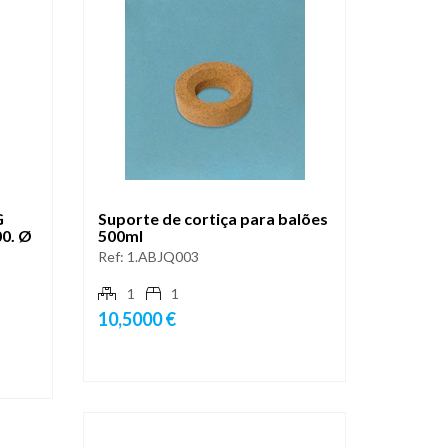
G
Suporte de cortiça para balões
00. Ø
500ml
Ref:
1.ABJQ003
1
1
10,5000 €