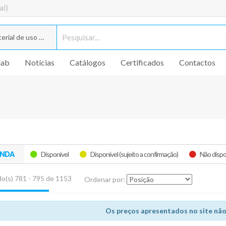
al)
rial de uso geral
lab
Notícias
Catálogos
Certificados
Contactos
ENDA
Disponível
Disponível (sujeito a confirmação)
Não dispo
o(s) 781 - 795 de 1153
Ordenar por:
Os preços apresentados no site não