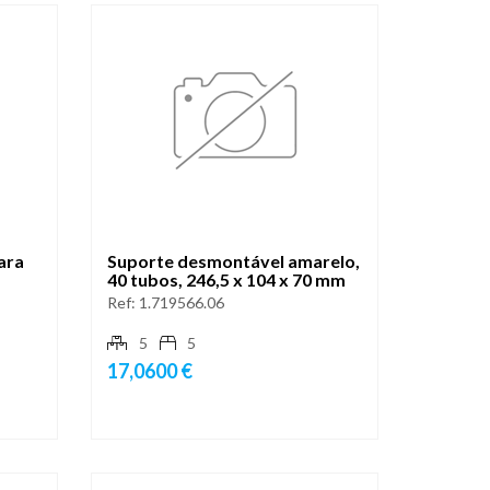
ara
Suporte desmontável amarelo,
40 tubos, 246,5 x 104 x 70 mm
Ref:
1.719566.06
5
5
17,0600 €