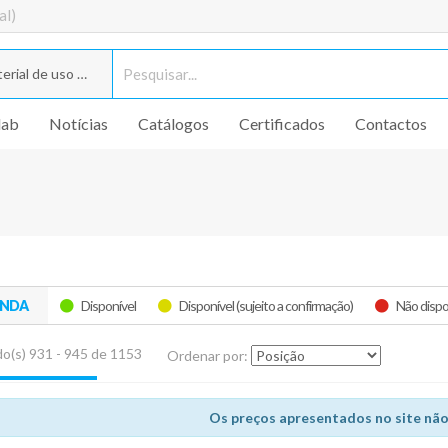
al)
rial de uso geral
lab
Notícias
Catálogos
Certificados
Contactos
ENDA
Disponível
Disponível (sujeito a confirmação)
Não dispo
o(s) 931 - 945 de 1153
Ordenar por:
Os preços apresentados no site não