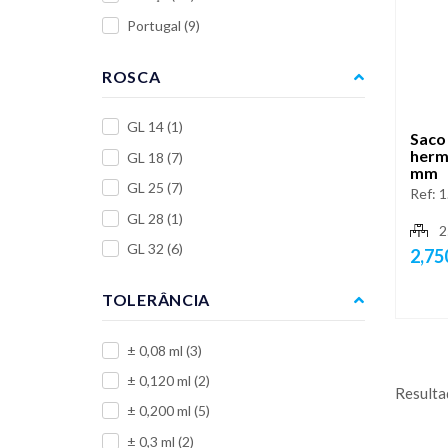
Portugal
(9)
ROSCA
GL 14
(1)
Saco 
herm
GL 18
(7)
mm
GL 25
(7)
Ref:
1
GL 28
(1)
2
GL 32
(6)
2,75
TOLERÂNCIA
± 0,08 ml
(3)
± 0,120 ml
(2)
Resulta
± 0,200 ml
(5)
± 0,3 ml
(2)