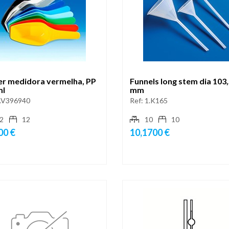
er medidora vermelha, PP
Funnels long stem dia 103
ml
mm
.V396940
Ref:
1.K165
2
12
10
10
00 €
10,1700 €