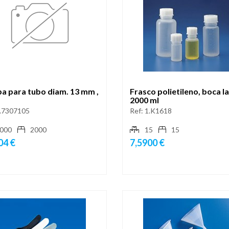
a para tubo diam. 13 mm ,
Frasco polietileno, boca l
2000 ml
.7307105
Ref:
1.K1618
000
2000
15
15
04 €
7,5900 €