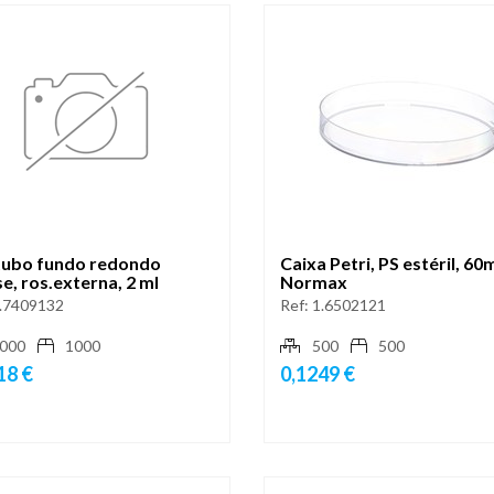
tubo fundo redondo
Caixa Petri, PS estéril, 6
e, ros.externa, 2 ml
Normax
.7409132
Ref:
1.6502121
000
1000
500
500
18 €
0,1249 €