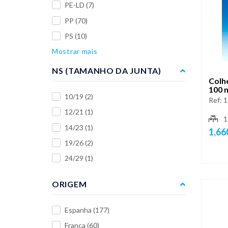
PE-LD
(7)
PP
(70)
PS
(10)
Mostrar mais
NS (TAMANHO DA JUNTA)
Colh
100 
10/19
(2)
Ref:
1
12/21
(1)
1
14/23
(1)
1,66
19/26
(2)
24/29
(1)
ORIGEM
Espanha
(177)
França
(60)