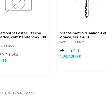
amostras estéril, fecho
Viscosímetro "Cannon-Fe
ético, com banda 254x508
opaco, série 450
Ref:
1.S5600074
.7200358
1
1
50
250
224,4200 €
00 €
do(s) 931 - 945 de 1153