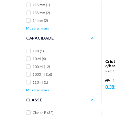
115 mm
(1)
135 mm
(2)
14 mm
(2)
Mostrar mais
CAPACIDADE
1 ml
(1)
10 ml
(6)
Crio
c/bas
100 ml
(12)
Ref:
1
1000 ml
(16)
1
110 ml
(1)
0,38
Mostrar mais
CLASSE
Classe B
(32)