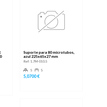
R
Suporte para 80 microtubos,
90
azul 225x65x27 mm
Ref:
1.7M-010.5
5
5
5,0700 €