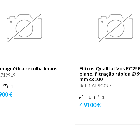
 magnética recolha ímans
Filtros Qualitativos FC25
plano. filtração rápida Ø 
.719919
mm cx100
Ref:
1.APSG097
1
900 €
1
1
4,9100 €