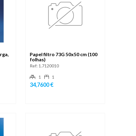
arga,
Papel filtro 73G 50x50 cm (100
folhas)
Ref:
1.7120010
1
1
34,7600 €