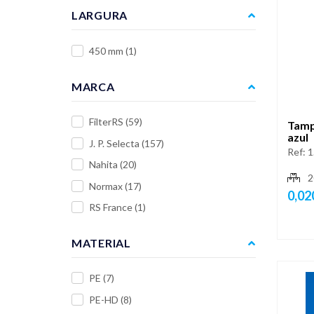
LARGURA
450 mm
(1)
MARCA
FilterRS
(59)
Tamp
azul
J. P. Selecta
(157)
Ref:
1
Nahita
(20)
2
Normax
(17)
0,02
RS France
(1)
MATERIAL
PE
(7)
PE-HD
(8)