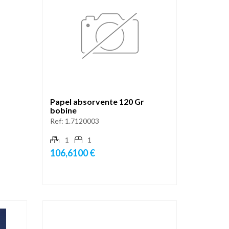
Papel absorvente 120 Gr
bobine
Ref:
1.7120003
1
1
106,6100 €