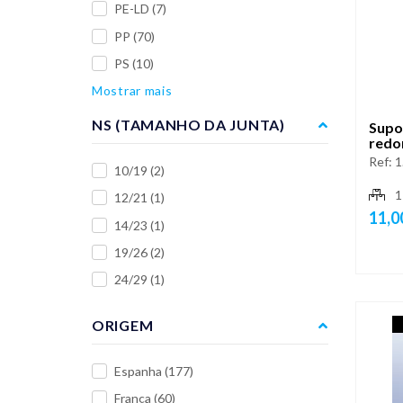
PE-LD
(7)
PP
(70)
PS
(10)
Mostrar mais
NS (TAMANHO DA JUNTA)
Supo
redo
Ref:
1
10/19
(2)
1
12/21
(1)
11,0
14/23
(1)
19/26
(2)
24/29
(1)
ORIGEM
Espanha
(177)
França
(60)