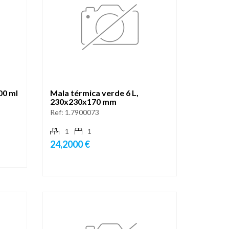
00 ml
Mala térmica verde 6 L,
230x230x170 mm
Ref:
1.7900073
1
1
24,2000 €