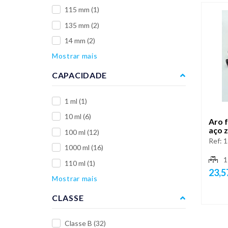
115 mm
(1)
135 mm
(2)
14 mm
(2)
Mostrar mais
CAPACIDADE
1 ml
(1)
10 ml
(6)
Aro 
aço 
100 ml
(12)
Ref:
1
1000 ml
(16)
1
110 ml
(1)
23,5
Mostrar mais
CLASSE
Classe B
(32)