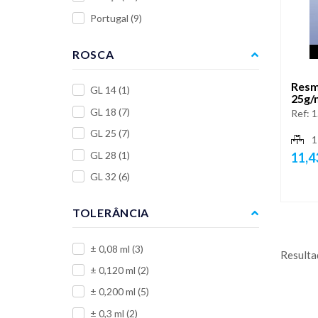
Portugal
(9)
ROSCA
Resm
GL 14
(1)
25g/
GL 18
(7)
Ref:
1
GL 25
(7)
1
GL 28
(1)
11,4
GL 32
(6)
TOLERÂNCIA
± 0,08 ml
(3)
Resulta
± 0,120 ml
(2)
± 0,200 ml
(5)
± 0,3 ml
(2)