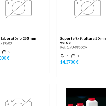
a laboratório 250 mm
Suporte 9x9 , altura 50 mm
verde
.719503
Ref:
1.7U-9950CV
5
1
1
000 €
14,3700 €