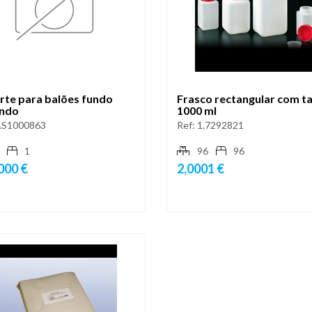
rte para balões fundo
Frasco rectangular com 
ndo
1000 ml
.S1000863
Ref:
1.7292821
1
96
96
000 €
2,0001 €