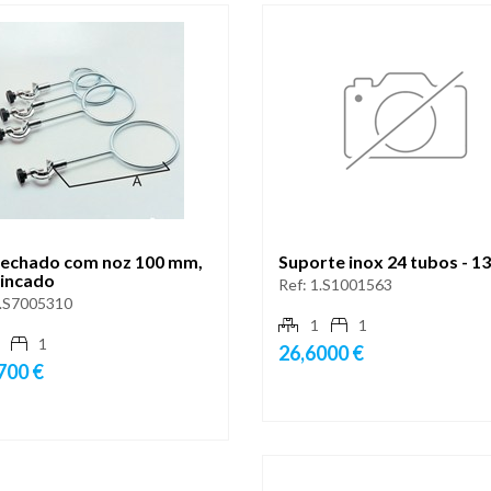
fechado com noz 100 mm,
Suporte inox 24 tubos - 1
zincado
Ref:
1.S1001563
.S7005310
1
1
1
26,6000 €
700 €