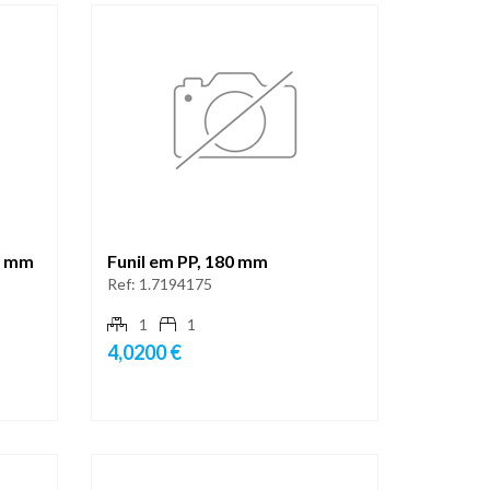
3 mm
Funil em PP, 180 mm
Ref:
1.7194175
1
1
4,0200 €