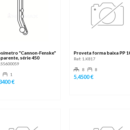
osímetro "Cannon-Fenske"
Proveta forma baixa PP 1
parente, série 450
Ref:
1.K817
.S5600059
8
8
1
5,4500 €
3400 €