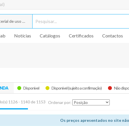
al)
rial de uso geral
lab
Notícias
Catálogos
Certificados
Contactos
ENDA
Disponível
Disponível (sujeito a confirmação)
Não dispo
o(s) 1126 - 1140 de 1153
Ordenar por:
Os preços apresentados no site não