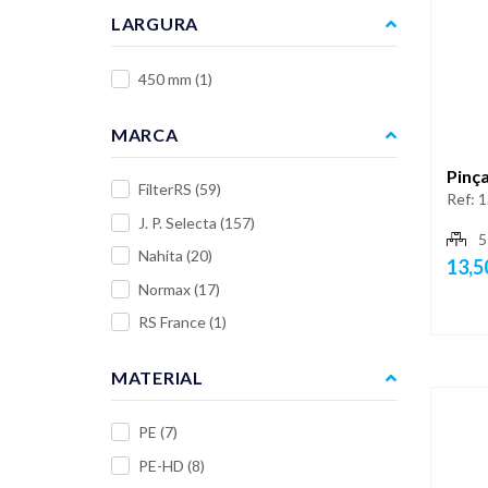
LARGURA
450 mm
(1)
MARCA
Pinç
FilterRS
(59)
Ref:
1
J. P. Selecta
(157)
5
Nahita
(20)
13,5
Normax
(17)
RS France
(1)
MATERIAL
PE
(7)
PE-HD
(8)