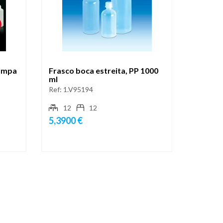
tampa
Frasco boca estreita, PP 1000
ml
Ref:
1.V95194
12
12
5,3900 €