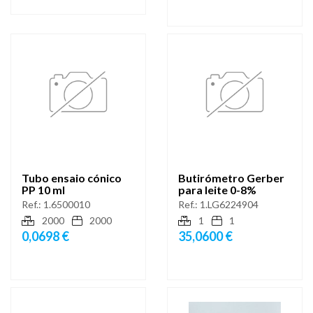
Tubo ensaio cónico
Butirómetro Gerber
PP 10 ml
para leite 0-8%
Ref.:
1.6500010
Ref.:
1.LG6224904
2000
2000
1
1
0,0698 €
35,0600 €