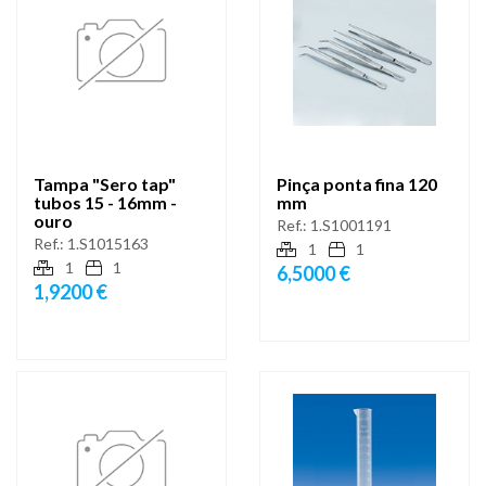
Tampa "Sero tap"
Pinça ponta fina 120
tubos 15 - 16mm -
mm
ouro
Ref.:
1.S1001191
Ref.:
1.S1015163
1
1
1
1
6,5000 €
1,9200 €