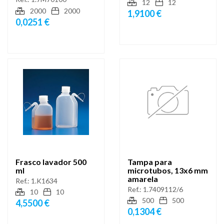
12
12
2000
2000
1,9100 €
0,0251 €
Frasco lavador 500
Tampa para
ml
microtubos, 13x6 mm
amarela
Ref.:
1.K1634
Ref.:
1.7409112/6
10
10
500
500
4,5500 €
0,1304 €