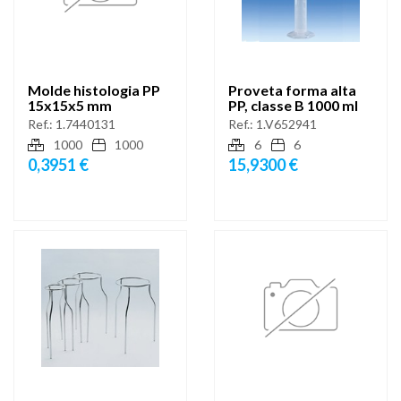
Molde histologia PP
Proveta forma alta
15x15x5 mm
PP, classe B 1000 ml
Ref.:
1.7440131
Ref.:
1.V652941
1000
1000
6
6
0,3951 €
15,9300 €