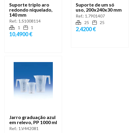
Suporte triplo aro
Suporte de um só
redondo niquelado,
uso, 200x240x30 mm
140 mm
Ref.:
1.7901407
Ref.:
1.S1008114
25
25
1
1
2,4200 €
10,4900 €
Jarro graduação azul
em relevo, PP 1000 ml
Ref.:
1.V442081