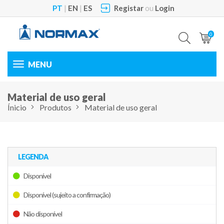
PT
|
EN
|
ES
Registar
ou
Login
0
Toggle
navigation
Material de uso geral
Ínicio
Produtos
Material de uso geral
LEGENDA
Disponível
Disponível (sujeito a confirmação)
Não disponível