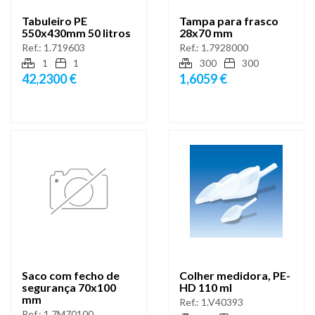
Tabuleiro PE
Tampa para frasco
550x430mm 50 litros
28x70 mm
Ref.:
1.719603
Ref.:
1.7928000
1
1
300
300
42,2300 €
1,6059 €
Saco com fecho de
Colher medidora, PE-
segurança 70x100
HD 110 ml
mm
Ref.:
1.V40393
Ref.:
1.7M70100