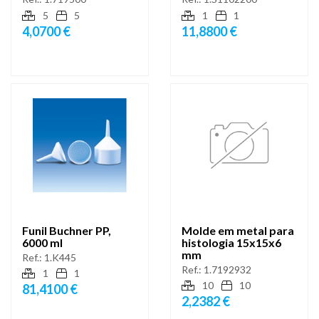
5
5
1
1
4,0700 €
11,8800 €
Funil Buchner PP,
Molde em metal para
6000 ml
histologia 15x15x6
mm
Ref.:
1.K445
Ref.:
1.7192932
1
1
10
10
81,4100 €
2,2382 €