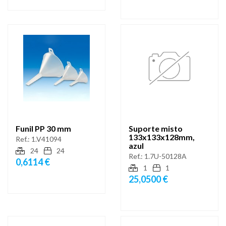
Funil PP 30 mm
Suporte misto
133x133x128mm,
Ref.:
1.V41094
azul
24
24
Ref.:
1.7U-50128A
0,6114 €
1
1
25,0500 €