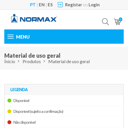
PT
|
EN
|
ES
Registar
ou
Login
0
Toggle
navigation
Material de uso geral
Ínicio
Produtos
Material de uso geral
LEGENDA
Disponível
Disponível (sujeito a confirmação)
Não disponível