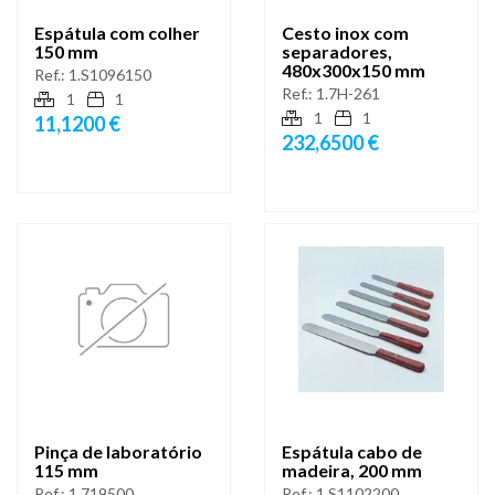
Espátula com colher
Cesto inox com
150 mm
separadores,
480x300x150 mm
Ref.:
1.S1096150
Ref.:
1.7H-261
1
1
1
1
11,1200 €
232,6500 €
Pinça de laboratório
Espátula cabo de
115 mm
madeira, 200 mm
Ref.:
1.719500
Ref.:
1.S1102200