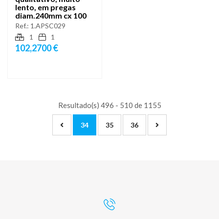
lento, em pregas
diam.240mm cx 100
Ref.:
1.APSC029
1
1
102,2700 €
Resultado(s) 496 - 510 de 1155
34
35
36