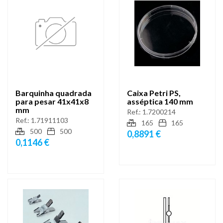
Barquinha quadrada
Caixa Petri PS,
para pesar 41x41x8
asséptica 140 mm
mm
Ref.:
1.7200214
Ref.:
1.71911103
165
165
500
500
0,8891 €
0,1146 €