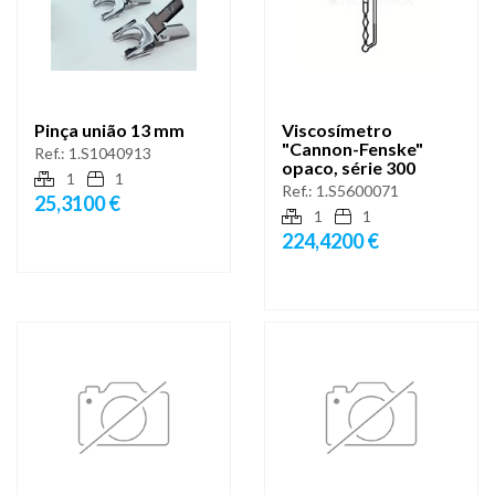
Pinça união 13 mm
Viscosímetro
"Cannon-Fenske"
Ref.:
1.S1040913
opaco, série 300
1
1
Ref.:
1.S5600071
25,3100 €
1
1
224,4200 €