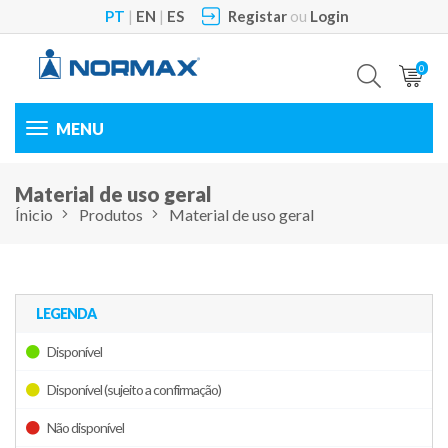
PT
|
EN
|
ES
Registar
ou
Login
0
Toggle
navigation
Material de uso geral
Ínicio
Produtos
Material de uso geral
LEGENDA
Disponível
Disponível (sujeito a confirmação)
Não disponível