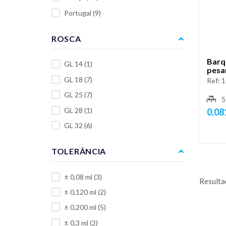
Portugal
(9)
ROSCA
Barq
GL 14
(1)
pesa
GL 18
(7)
Ref:
1
GL 25
(7)
5
GL 28
(1)
0,08
GL 32
(6)
TOLERÂNCIA
± 0,08 ml
(3)
Resulta
± 0,120 ml
(2)
± 0,200 ml
(5)
± 0,3 ml
(2)