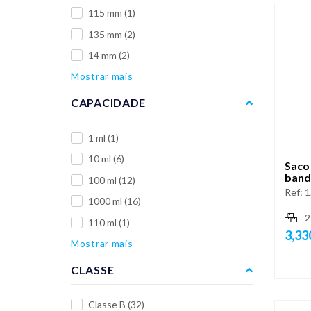
115 mm
(1)
135 mm
(2)
14 mm
(2)
Mostrar mais
CAPACIDADE
1 ml
(1)
10 ml
(6)
Saco 
band
100 ml
(12)
Ref:
1
1000 ml
(16)
2
110 ml
(1)
3,33
Mostrar mais
CLASSE
Classe B
(32)