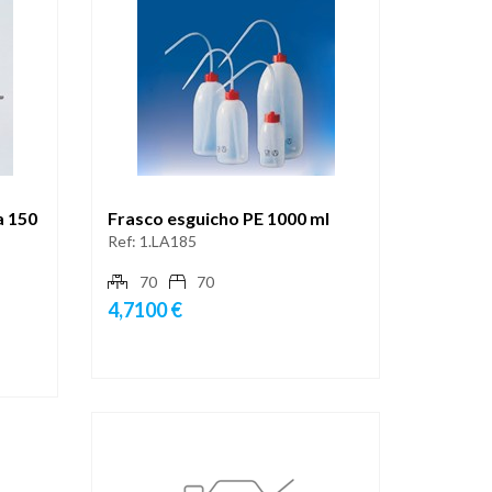
a 150
Frasco esguicho PE 1000 ml
Ref:
1.LA185
70
70
4,7100 €