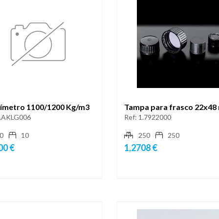
ímetro 1100/1200 Kg/m3
Tampa para frasco 22x4
.AKLG006
Ref:
1.7922000
0
10
250
250
00 €
1,2708 €