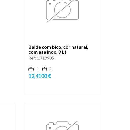
Balde com bico, côr natural,
com asa inox, 9 Lt
Ref:
1.719905
1
1
12,4100 €