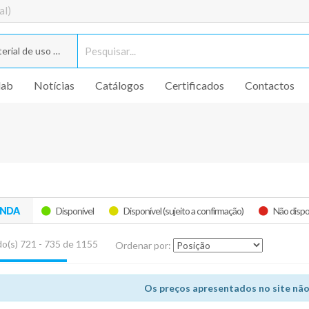
al)
rial de uso geral
lab
Notícias
Catálogos
Certificados
Contactos
ENDA
Disponível
Disponível (sujeito a confirmação)
Não dispo
o(s) 721 - 735 de 1155
Ordenar por:
Os preços apresentados no site não