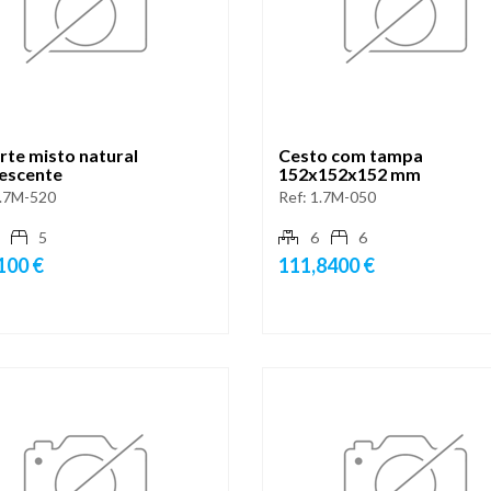
rte misto natural
Cesto com tampa
rescente
152x152x152 mm
.7M-520
Ref:
1.7M-050
5
6
6
100 €
111,8400 €