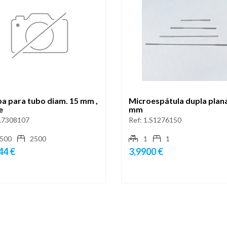
a para tubo diam. 15 mm ,
Microespátula dupla plan
e
mm
.7308107
Ref:
1.S1276150
500
2500
1
1
44 €
3,9900 €