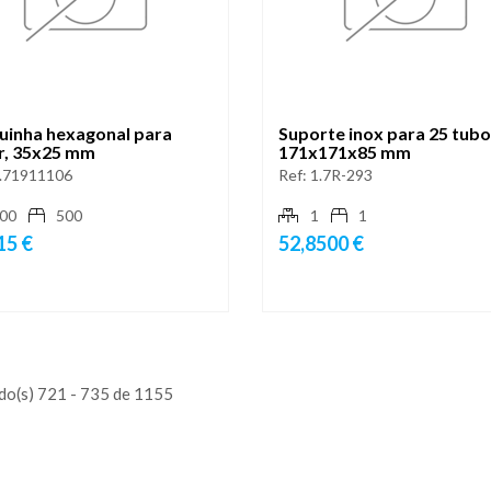
uinha hexagonal para
Suporte inox para 25 tubo
r, 35x25 mm
171x171x85 mm
.71911106
Ref:
1.7R-293
00
500
1
1
15 €
52,8500 €
do(s) 721 - 735 de 1155