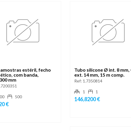
amostras estéril, fecho
Tubo silicone Ø int. 8 mm,
ético, com banda,
ext. 14 mm, 15 m comp.
300 mm
Ref:
1.7350814
.7200351
1
1
00
500
146,8200 €
20 €