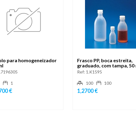
lo para homogeneizador
Frasco PP, boca estreita,
ml
graduado, com tampa, 50 
.7196305
Ref:
1.K1595
1
100
100
700 €
1,2700 €