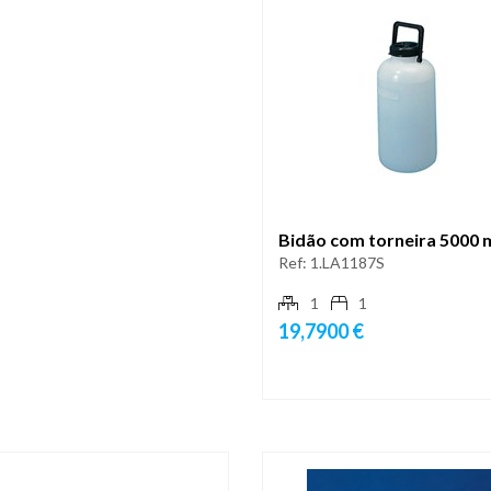
Bidão com torneira 5000 
Ref:
1.LA1187S
1
1
19,7900 €