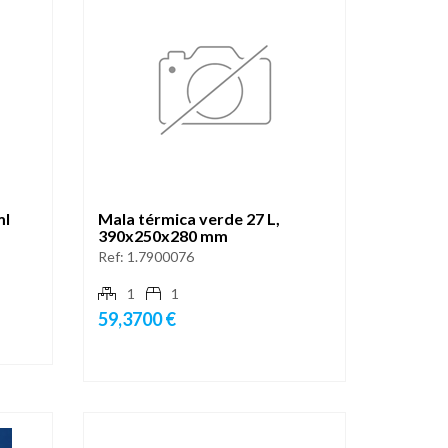
ml
Mala térmica verde 27 L,
390x250x280 mm
Ref:
1.7900076
1
1
59,3700 €