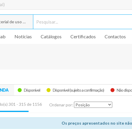
al)
rial de uso geral
lab
Notícias
Catálogos
Certificados
Contactos
ENDA
Disponível
Disponível (sujeito a confirmação)
Não dispo
o(s) 301 - 315 de 1156
Ordenar por:
Os preços apresentados no site não