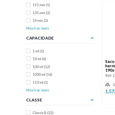
115 mm
(1)
135 mm
(2)
14 mm
(2)
Mostrar mais
CAPACIDADE
1 ml
(1)
10 ml
(6)
Saco 
herm
100 ml
(12)
190x
1000 ml
(16)
Ref:
1
110 ml
(1)
5
Mostrar mais
1,57
CLASSE
Classe B
(32)