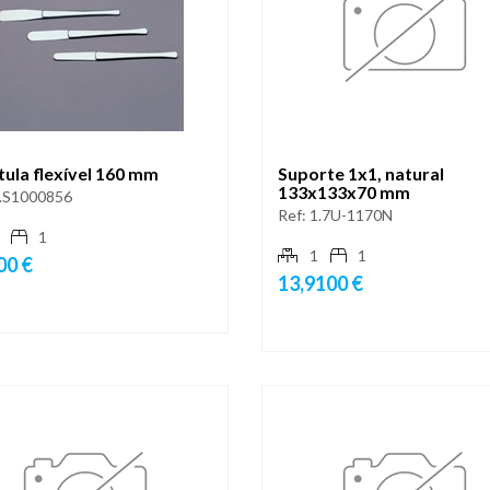
ula flexível 160 mm
Suporte 1x1, natural
133x133x70 mm
.S1000856
Ref:
1.7U-1170N
1
1
1
00 €
13,9100 €