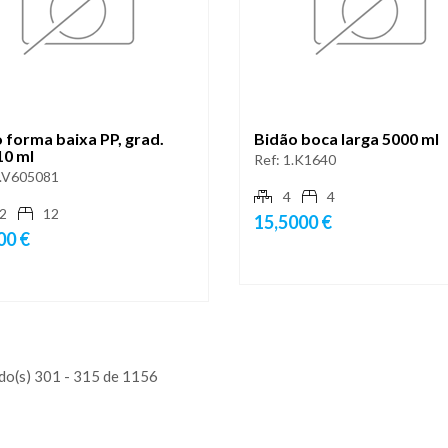
 forma baixa PP, grad.
Bidão boca larga 5000 ml
10 ml
Ref:
1.K1640
.V605081
4
4
2
12
15,5000 €
00 €
do(s) 301 - 315 de 1156