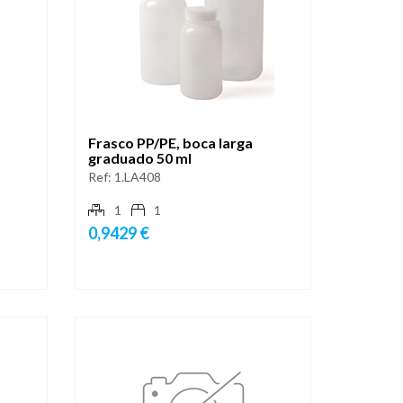
Frasco PP/PE, boca larga
graduado 50 ml
Ref:
1.LA408
1
1
0,9429 €