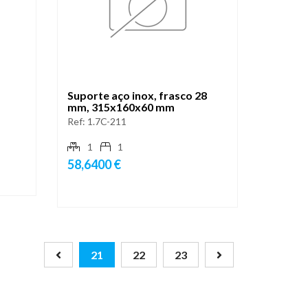
Suporte aço inox, frasco 28
mm, 315x160x60 mm
Ref:
1.7C-211
1
1
58,6400 €
21
22
23