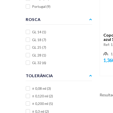
Portugal
(9)
ROSCA
GL 14
(1)
Copo
azul 
GL 18
(7)
Ref:
1
GL 25
(7)
1
GL 28
(1)
1,36
GL 32
(6)
TOLERÂNCIA
± 0,08 ml
(3)
Resulta
± 0,120 ml
(2)
± 0,200 ml
(5)
± 0,3 ml
(2)