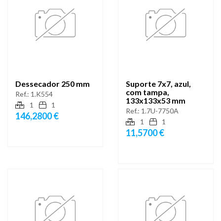
Dessecador 250 mm
Suporte 7x7, azul,
com tampa,
Ref.:
1.K554
133x133x53 mm
1
1
Ref.:
1.7U-7750A
146,2800 €
1
1
11,5700 €