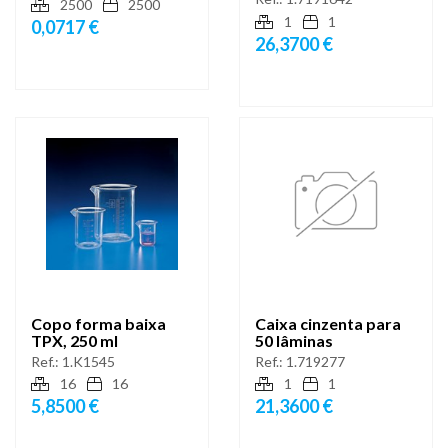
2500
2500
1
1
0,0717 €
26,3700 €
Copo forma baixa
Caixa cinzenta para
TPX, 250 ml
50 lâminas
Ref.:
1.K1545
Ref.:
1.719277
16
16
1
1
5,8500 €
21,3600 €