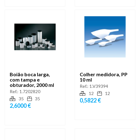
Boião boca larga,
Colher medidora, PP
com tampa e
10 ml
obturador, 2000 ml
Ref.:
1.V39394
Ref.:
1.7202820
12
12
35
35
0,5822 €
2,6000 €