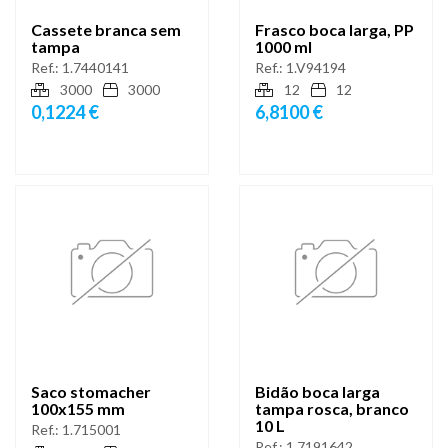
Cassete branca sem
Frasco boca larga, PP
tampa
1000 ml
Ref.:
1.7440141
Ref.:
1.V94194
3000
3000
12
12
0,1224 €
6,8100 €
Saco stomacher
Bidão boca larga
100x155 mm
tampa rosca, branco
10 L
Ref.:
1.715001
Ref.:
1.7191642