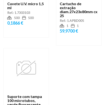
Cuvete U.V. micro 1,5
Cartucho de
ml
extração
diam.27x23x80mm cx
Ref.:
1.7303103
25
500
500
Ref.:
1.APBD005
0,1866 €
1
1
59,9700 €
Suporte com tampa
100 microtubos,
verde fluorescente