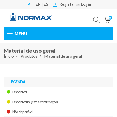
PT
|
EN
|
ES
Registar
ou
Login
0
Toggle
navigation
Material de uso geral
Ínicio
Produtos
Material de uso geral
LEGENDA
Disponível
Disponível (sujeito a confirmação)
Não disponível