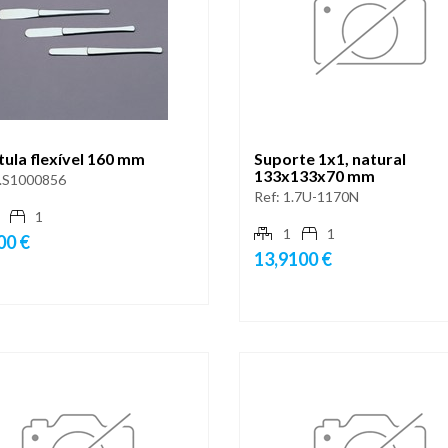
ula flexível 160 mm
Suporte 1x1, natural
133x133x70 mm
.S1000856
Ref:
1.7U-1170N
1
1
1
00 €
13,9100 €