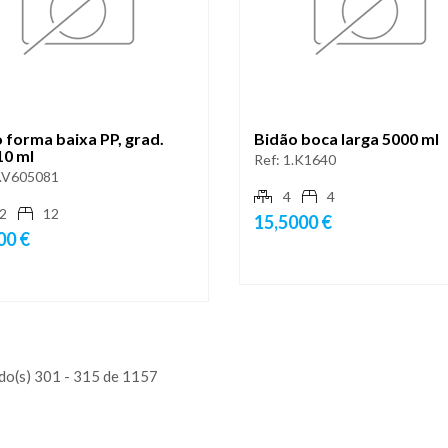
 forma baixa PP, grad.
Bidão boca larga 5000 ml
10 ml
Ref:
1.K1640
.V605081
4
4
2
12
15,5000 €
00 €
do(s) 301 - 315 de 1157