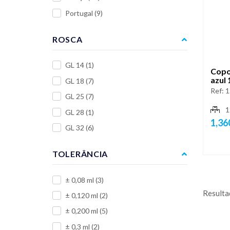
Portugal
(9)
ROSCA
GL 14
(1)
Copo
azul 
GL 18
(7)
Ref:
1
GL 25
(7)
1
GL 28
(1)
1,36
GL 32
(6)
TOLERÂNCIA
± 0,08 ml
(3)
Resulta
± 0,120 ml
(2)
± 0,200 ml
(5)
± 0,3 ml
(2)