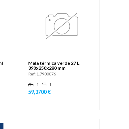
ml
Mala térmica verde 27 L,
390x250x280 mm
Ref:
1.7900076
1
1
59,3700 €