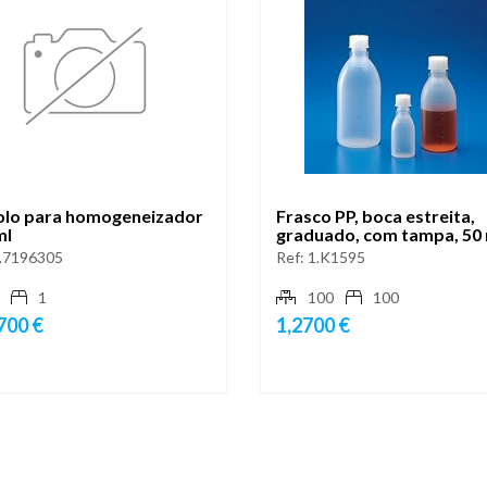
lo para homogeneizador
Frasco PP, boca estreita,
ml
graduado, com tampa, 50 
.7196305
Ref:
1.K1595
1
100
100
700 €
1,2700 €