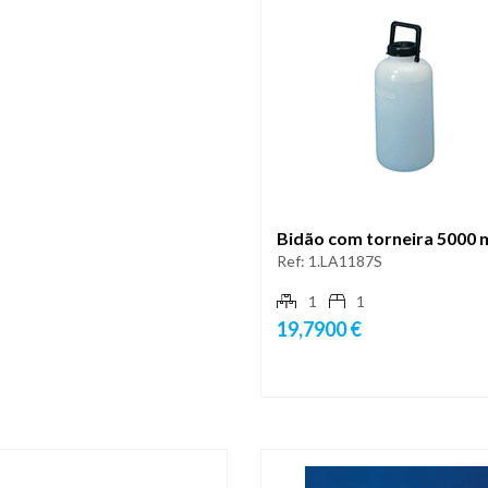
Bidão com torneira 5000 
Ref:
1.LA1187S
1
1
19,7900 €