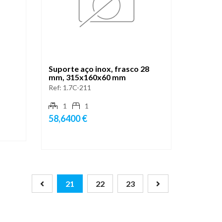
Suporte aço inox, frasco 28
mm, 315x160x60 mm
Ref:
1.7C-211
1
1
58,6400 €
21
22
23