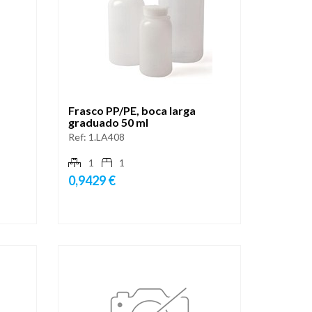
Frasco PP/PE, boca larga
graduado 50 ml
Ref:
1.LA408
1
1
0,9429 €