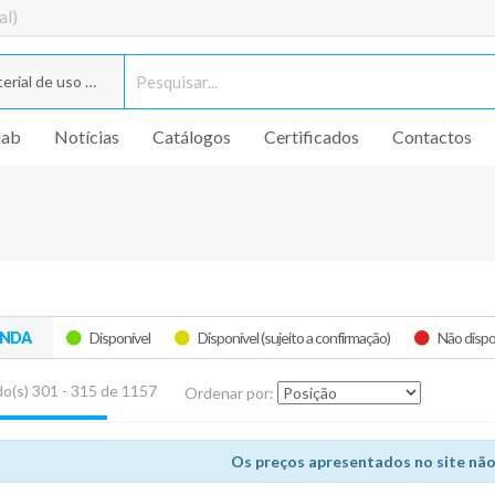
al)
rial de uso geral
lab
Notícias
Catálogos
Certificados
Contactos
ENDA
Disponível
Disponível (sujeito a confirmação)
Não dispo
o(s) 301 - 315 de 1157
Ordenar por:
Os preços apresentados no site não