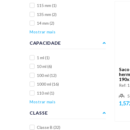
115 mm
(1)
135 mm
(2)
14 mm
(2)
Mostrar mais
CAPACIDADE
1 ml
(1)
10 ml
(6)
Saco 
herm
100 ml
(12)
190x
1000 ml
(16)
Ref:
1
110 ml
(1)
5
Mostrar mais
1,57
CLASSE
Classe B
(32)