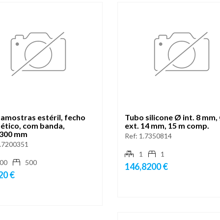
amostras estéril, fecho
Tubo silicone Ø int. 8 mm,
ético, com banda,
ext. 14 mm, 15 m comp.
300 mm
Ref:
1.7350814
.7200351
1
1
00
500
146,8200 €
20 €