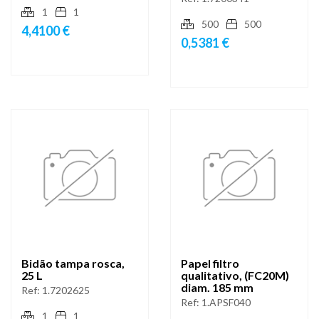
1
1
500
500
4,4100 €
0,5381 €
Bidão tampa rosca,
Papel filtro
25 L
qualitativo, (FC20M)
diam. 185 mm
Ref:
1.7202625
Ref:
1.APSF040
1
1