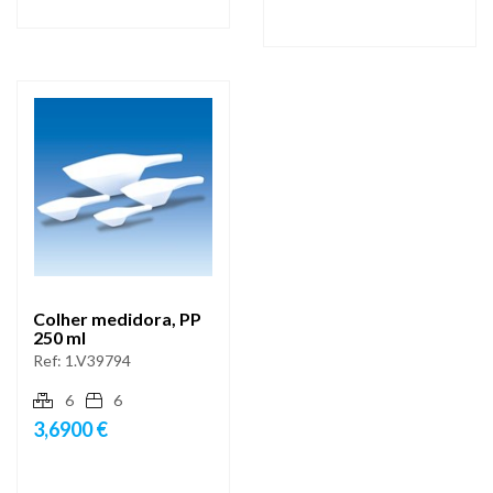
Colher medidora, PP
250 ml
Ref:
1.V39794
6
6
3,6900 €