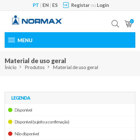
PT
|
EN
|
ES
Registar
ou
Login
0
Toggle
navigation
Material de uso geral
Ínicio
Produtos
Material de uso geral
LEGENDA
Disponível
Disponível (sujeito a confirmação)
Não disponível