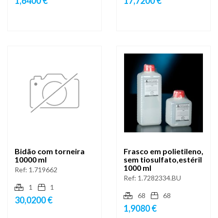
1,6400 €
17,7200 €
Bidão com torneira
Frasco em polietileno,
10000 ml
sem tiosulfato,estéril
1000 ml
Ref:
1.719662
Ref:
1.7282334.BU
1
1
68
68
30,0200 €
1,9080 €