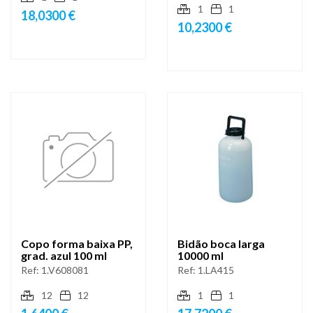
1
1
18,0300 €
10,2300 €
Copo forma baixa PP,
Bidão boca larga
grad. azul 100 ml
10000 ml
Ref:
1.V608081
Ref:
1.LA415
12
12
1
1