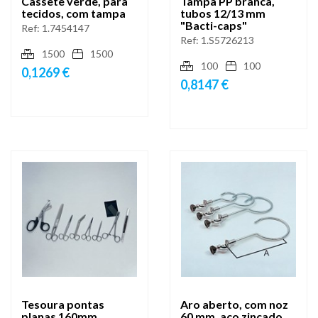
Cassete verde, para
Tampa PP branca,
tecidos, com tampa
tubos 12/13 mm
"Bacti-caps"
Ref:
1.7454147
Ref:
1.S5726213
1500
1500
100
100
0,1269 €
0,8147 €
Tesoura pontas
Aro aberto, com noz
planas 160mm
60 mm, aço zincado