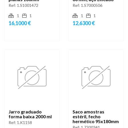
Ref:
1.S1001472
Ref:
1.S7000506
1
1
1
1
16,1000 €
12,6300 €
Jarro graduado
Saco amostras
forma baixa 2000 ml
estéril, fecho
hermético 95x180mm
Ref:
1.K1158
Ref:
1.7200341