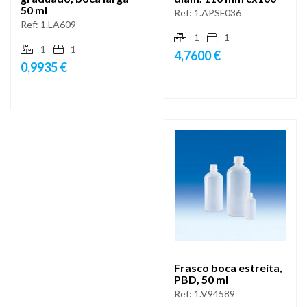
50 ml
Ref:
1.APSF036
Ref:
1.LA609
1
1
1
1
4,7600 €
0,9935 €
Frasco boca estreita,
PBD, 50 ml
Ref:
1.V94589