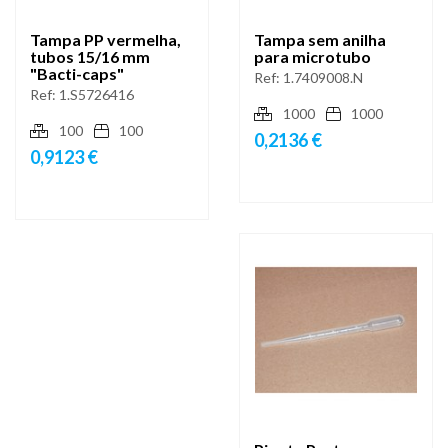
Tampa PP vermelha,
Tampa sem anilha
tubos 15/16 mm
para microtubo
"Bacti-caps"
Ref:
1.7409008.N
Ref:
1.S5726416
1000
1000
100
100
0,2136 €
0,9123 €