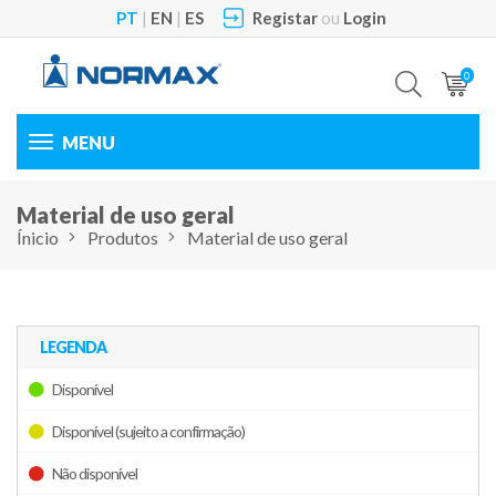
PT
|
EN
|
ES
Registar
ou
Login
0
Toggle
navigation
Material de uso geral
Ínicio
Produtos
Material de uso geral
LEGENDA
Disponível
Disponível (sujeito a confirmação)
Não disponível