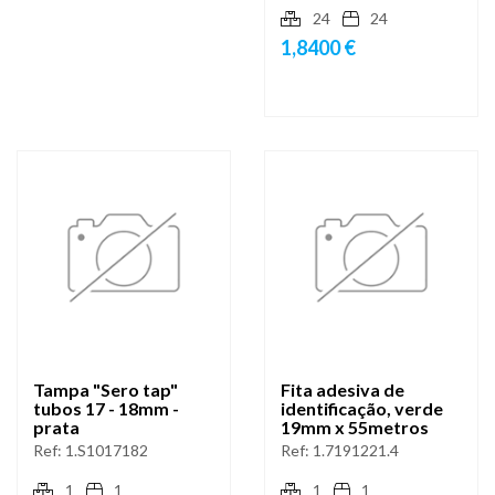
24
24
1,8400 €
Tampa "Sero tap"
Fita adesiva de
tubos 17 - 18mm -
identificação, verde
prata
19mm x 55metros
Ref:
1.S1017182
Ref:
1.7191221.4
1
1
1
1