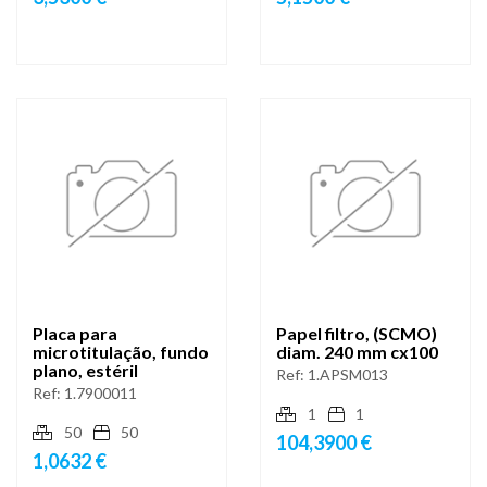
Placa para
Papel filtro, (SCMO)
microtitulação, fundo
diam. 240 mm cx100
plano, estéril
Ref:
1.APSM013
Ref:
1.7900011
1
1
50
50
104,3900 €
1,0632 €