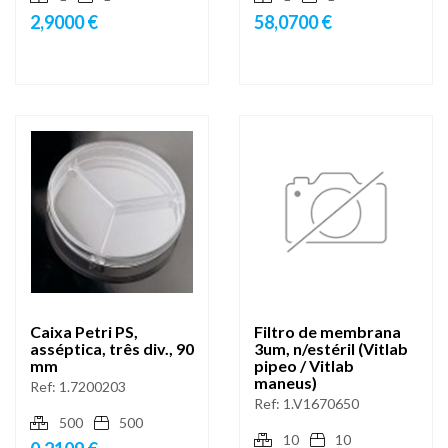
2,9000 €
58,0700 €
Caixa Petri PS,
Filtro de membrana
asséptica, três div., 90
3um, n/estéril (Vitlab
mm
pipeo / Vitlab
maneus)
Ref:
1.7200203
Ref:
1.V1670650
500
500
10
10