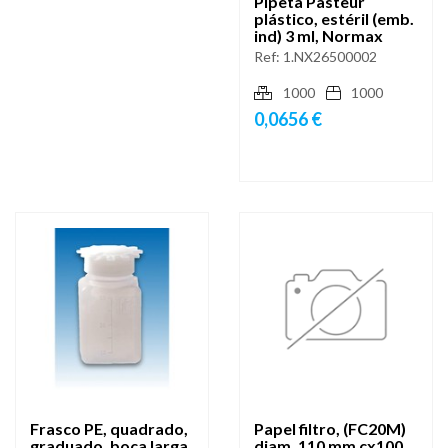
Pipeta Pasteur
plástico, estéril (emb.
ind) 3 ml, Normax
Ref:
1.NX26500002
1000
1000
0,0656 €
Frasco PE, quadrado,
Papel filtro, (FC20M)
graduado, boca larga
diam. 110 mm cx100