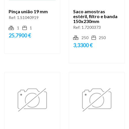
Pinça união 19 mm
Saco amostras
estéril, filtro e banda
Ref:
1.S1040919
150x230mm
Ref:
1.7200373
1
1
25,7900 €
250
250
3,3300 €