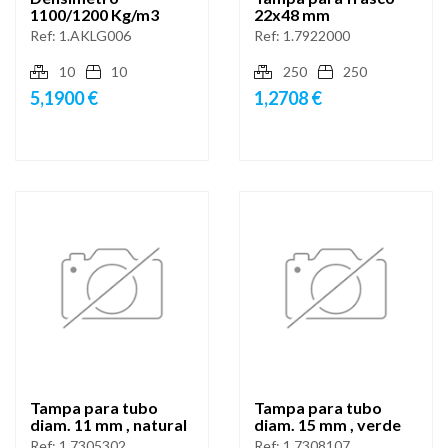
1100/1200 Kg/m3
22x48 mm
Ref:
1.AKLG006
Ref:
1.7922000
10
10
250
250
5,1900 €
1,2708 €
Tampa para tubo
Tampa para tubo
diam. 11 mm , natural
diam. 15 mm , verde
Ref:
1.7305302
Ref:
1.7308107