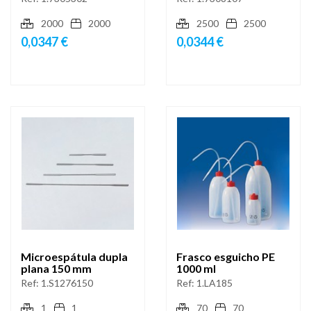
2000
2000
2500
2500
0,0347 €
0,0344 €
Microespátula dupla
Frasco esguicho PE
plana 150 mm
1000 ml
Ref:
1.S1276150
Ref:
1.LA185
1
1
70
70