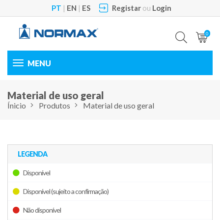
PT
|
EN
|
ES
Registar
ou
Login
0
Toggle
navigation
Material de uso geral
Ínicio
Produtos
Material de uso geral
LEGENDA
Disponível
Disponível (sujeito a confirmação)
Não disponível