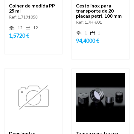
Colher de medida PP
Cesto inox para
25 ml
transporte de 20
placas petri, 100 mm
Ref:
1.7191058
Ref:
1.7H-601
12
12
1
1
1,5720 €
94,4000 €
Densímetro
Tampa para frasco