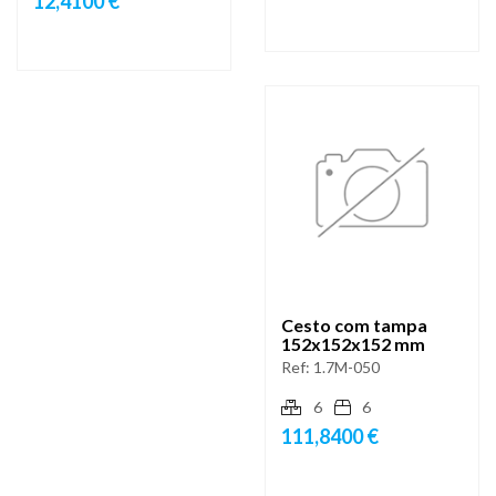
12,4100 €
Cesto com tampa
152x152x152 mm
Ref:
1.7M-050
6
6
111,8400 €