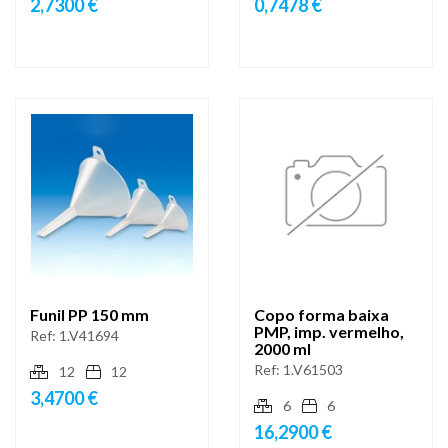
2,7300 €
0,7478 €
Funil PP 150 mm
Copo forma baixa
PMP, imp. vermelho,
Ref:
1.V41694
2000 ml
Ref:
1.V61503
12
12
3,4700 €
6
6
16,2900 €