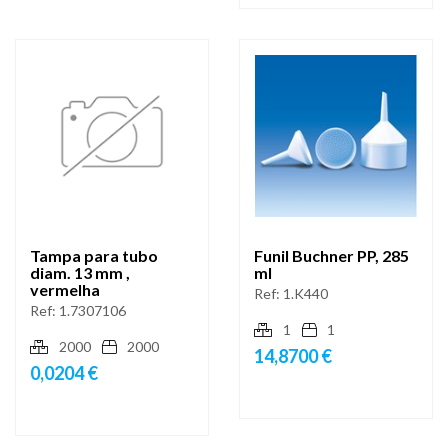
Tampa para tubo
Funil Buchner PP, 285
diam. 13 mm ,
ml
vermelha
Ref:
1.K440
Ref:
1.7307106
1
1
2000
2000
14,8700 €
0,0204 €