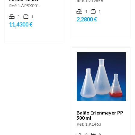
Ref:
1.719856
Ref:
1.APSX001
1
1
1
1
2,2800 €
11,4300 €
Balão Erlenmeyer PP
500 ml
Ref:
1.K1463
8
8