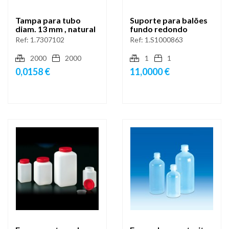
Tampa para tubo
Suporte para balões
diam. 13 mm , natural
fundo redondo
Ref:
1.7307102
Ref:
1.S1000863
2000
2000
1
1
0,0158 €
11,0000 €