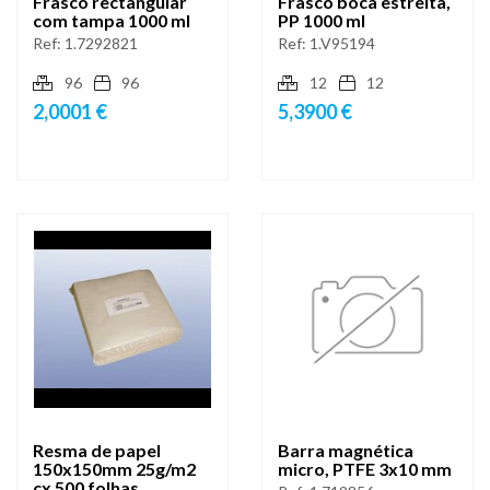
Frasco rectangular
Frasco boca estreita,
com tampa 1000 ml
PP 1000 ml
Ref:
1.7292821
Ref:
1.V95194
96
96
12
12
2,0001 €
5,3900 €
Resma de papel
Barra magnética
150x150mm 25g/m2
micro, PTFE 3x10 mm
cx 500 folhas