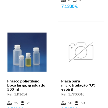
7,1300 €
Frasco polietileno,
Placa para
boca larga, graduado
microtitulação "U",
500 ml
estéril
Ref:
1.K1614
Ref:
1.7900010
25
25
50
50