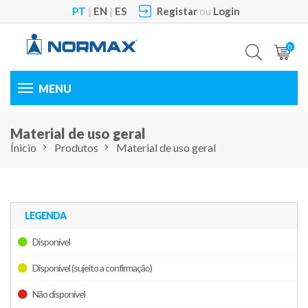
PT
|
EN
|
ES
Registar
ou
Login
0
Toggle
navigation
Material de uso geral
Ínicio
Produtos
Material de uso geral
LEGENDA
Disponível
Disponível (sujeito a confirmação)
Não disponível