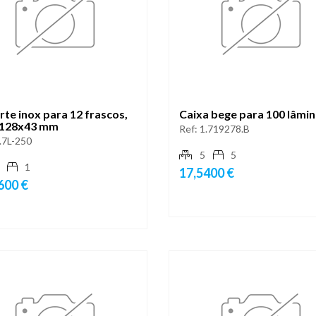
te inox para 12 frascos,
Caixa bege para 100 lâmi
128x43 mm
Ref:
1.719278.B
.7L-250
5
5
1
17,5400 €
600 €