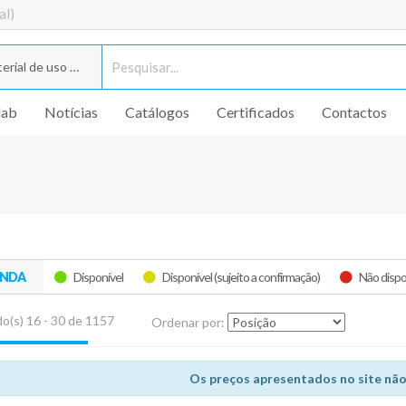
al)
rial de uso geral
lab
Notícias
Catálogos
Certificados
Contactos
ENDA
Disponível
Disponível (sujeito a confirmação)
Não dispo
o(s) 16 - 30 de 1157
Ordenar por:
Os preços apresentados no site não