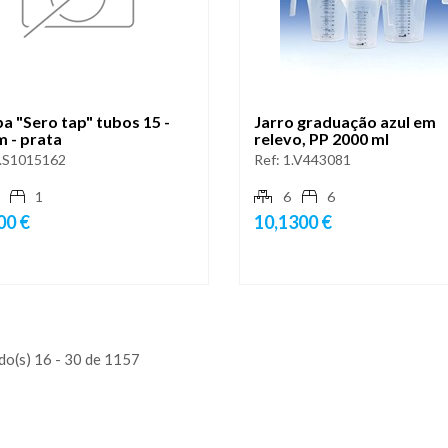
a "Sero tap" tubos 15 -
Jarro graduação azul em
 - prata
relevo, PP 2000 ml
.S1015162
Ref:
1.V443081
1
6
6
00 €
10,1300 €
do(s) 16 - 30 de 1157