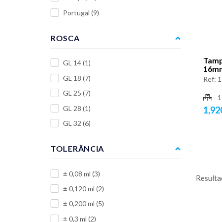
Portugal
(9)
ROSCA
Tamp
GL 14
(1)
16mm
GL 18
(7)
Ref:
1
GL 25
(7)
1
GL 28
(1)
1,92
GL 32
(6)
TOLERÂNCIA
± 0,08 ml
(3)
Resulta
± 0,120 ml
(2)
± 0,200 ml
(5)
± 0,3 ml
(2)