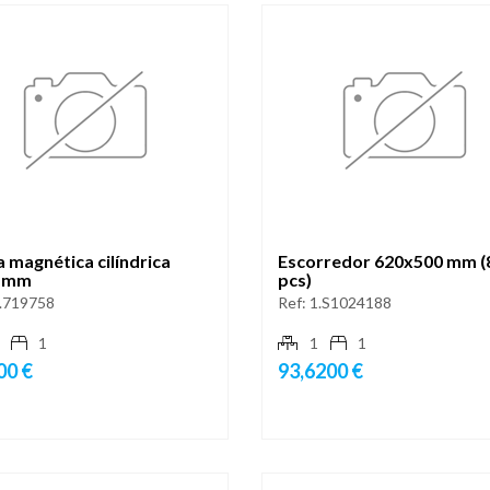
 magnética cilíndrica
Escorredor 620x500 mm (
 mm
pcs)
.719758
Ref:
1.S1024188
1
1
1
00 €
93,6200 €