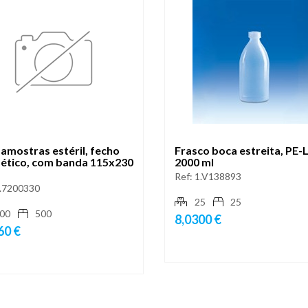
amostras estéril, fecho
Frasco boca estreita, PE-
ético, com banda 115x230
2000 ml
Ref:
1.V138893
.7200330
25
25
00
500
8,0300 €
60 €