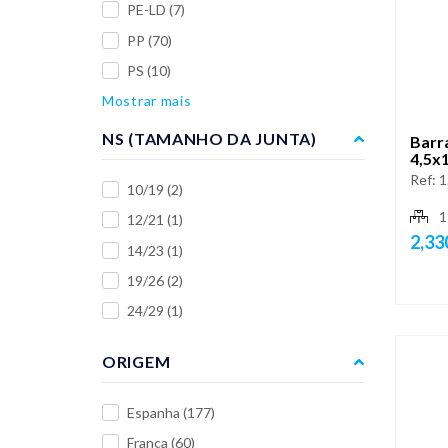
PE-LD
(7)
PP
(70)
PS
(10)
Mostrar mais
NS (TAMANHO DA JUNTA)
Barra
4,5x
Ref:
1
10/19
(2)
1
12/21
(1)
2,33
14/23
(1)
19/26
(2)
24/29
(1)
ORIGEM
Espanha
(177)
França
(60)