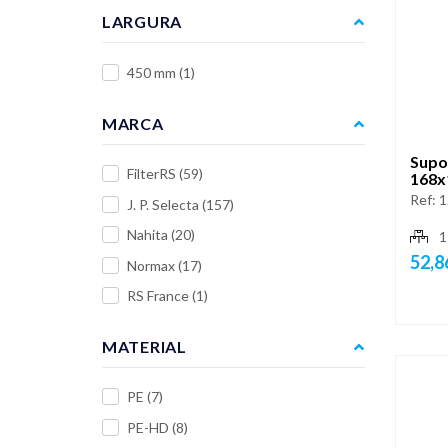
LARGURA
450 mm
(1)
MARCA
Supor
FilterRS
(59)
168x
Ref:
1
J. P. Selecta
(157)
Nahita
(20)
1
52,8
Normax
(17)
RS France
(1)
MATERIAL
PE
(7)
PE-HD
(8)