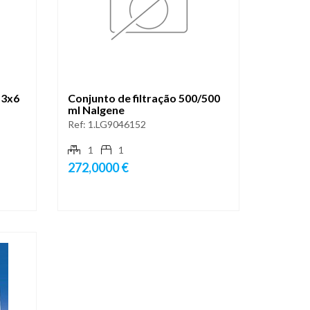
13x6
Conjunto de filtração 500/500
ml Nalgene
Ref:
1.LG9046152
1
1
272,0000 €