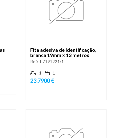
nas
Fita adesiva de identificação,
branca 19mm x 13 metros
Ref:
1.7191221/1
1
1
23,7900 €