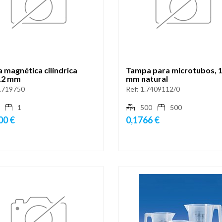
 magnética cilíndrica
Tampa para microtubos, 
12 mm
mm natural
.719750
Ref:
1.7409112/0
1
500
500
00 €
0,1766 €