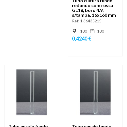
Tubo cultura fundo
redondo com rosca
GL18, boro 4.9,
s/tampa, 16x160 mm
Ref:
1.36435215
100
100
0,4240 €
Tubo ensaio fundo
Tubo ensaio fundo