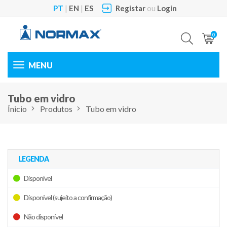
PT
|
EN
|
ES
Registar
ou
Login
0
Toggle
navigation
Tubo em vidro
Ínicio
Produtos
Tubo em vidro
LEGENDA
Disponível
Disponível (sujeito a confirmação)
Não disponível