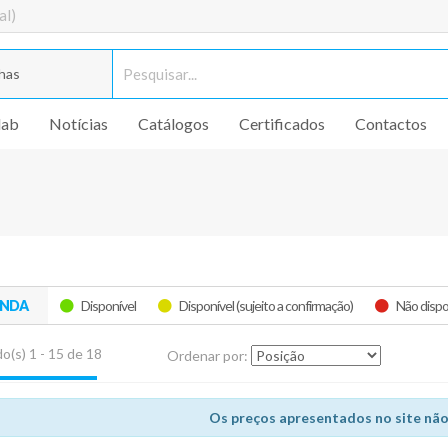
al)
has
lab
Notícias
Catálogos
Certificados
Contactos
ENDA
Disponível
Disponível (sujeito a confirmação)
Não dispo
o(s) 1 - 15 de 18
Ordenar por:
Os preços apresentados no site não