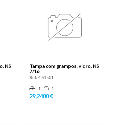
o, NS
Tampa com grampos, vidro, NS
7/16
Ref:
4.51501
1
1
29,2400 €