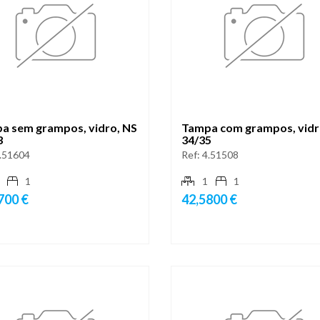
a sem grampos, vidro, NS
Tampa com grampos, vidr
3
34/35
.51604
Ref:
4.51508
1
1
1
700 €
42,5800 €