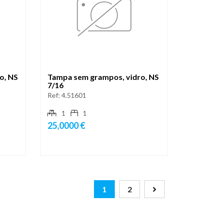
o, NS
Tampa sem grampos, vidro, NS
7/16
Ref:
4.51601
1
1
25,0000 €
1
2