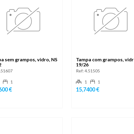
a sem grampos, vidro, NS
Tampa com grampos, vidr
2
19/26
.51607
Ref:
4.51505
1
1
1
600 €
15,7400 €