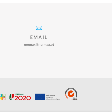
EMAIL
normax@normax.pt