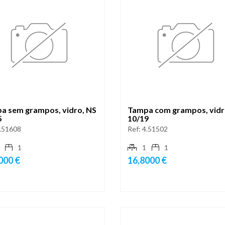
a sem grampos, vidro, NS
Tampa com grampos, vidr
5
10/19
.51608
Ref:
4.51502
1
1
1
000 €
16,8000 €