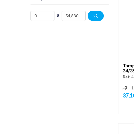
a
Tamp
34/3
Ref:
4
1
37,1