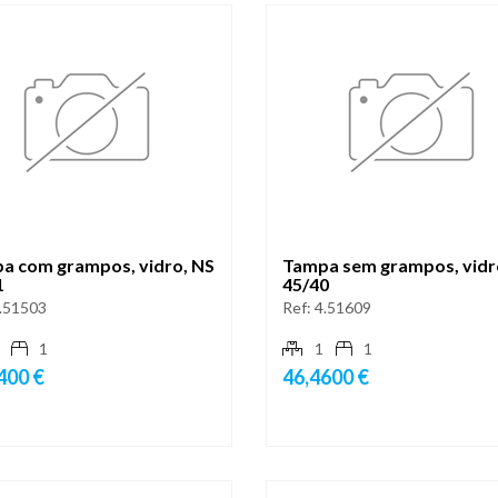
a com grampos, vidro, NS
Tampa sem grampos, vidr
1
45/40
.51503
Ref:
4.51609
1
1
1
400 €
46,4600 €