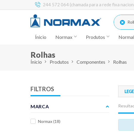
244 572 064 (chamada para a rede fixa nacion
Rol
Ínicio
Normax
Produtos
Norma
Rolhas
Ínicio
Produtos
Componentes
Rolhas
FILTROS
LEG
Resultad
MARCA
Normax
(18)