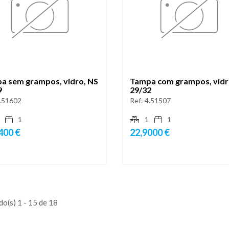
a sem grampos, vidro, NS
Tampa com grampos, vidr
9
29/32
.51602
Ref:
4.51507
1
1
1
400 €
22,9000 €
o(s) 1 - 15 de 18