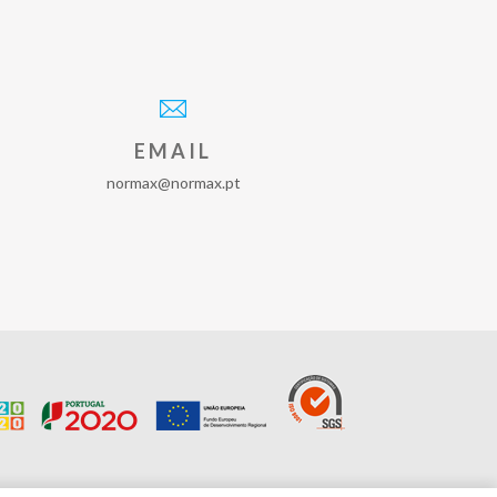
EMAIL
normax@normax.pt