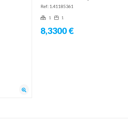
Ref: 1.41185361
1
1
8,3300 €