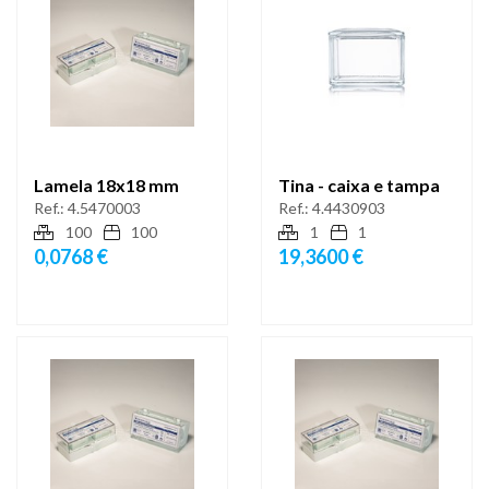
Lamela 18x18 mm
Tina - caixa e tampa
Ref.:
4.5470003
Ref.:
4.4430903
100
100
1
1
0,0768 €
19,3600 €