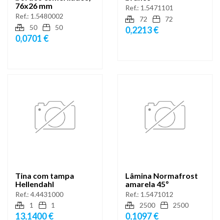
76x26 mm
Ref.:
1.5471101
Ref.:
1.5480002
72
72
50
50
0,2213 €
0,0701 €
Tina com tampa
Lâmina Normafrost
Hellendahl
amarela 45º
Ref.:
4.4431000
Ref.:
1.5471012
1
1
2500
2500
13,1400 €
0,1097 €