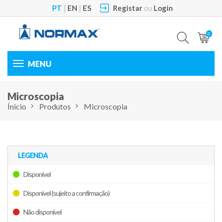
PT
|
EN
|
ES
Registar
ou
Login
0
Toggle
navigation
Microscopia
Ínicio
Produtos
Microscopia
LEGENDA
Disponível
Disponível (sujeito a confirmação)
Não disponível