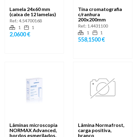
Lamela 24x60 mm
Tina cromatografia
(caixa de 12 lamelas)
c/ranhura
200x200mm
Ref.:
4.5470016B
Ref.:
1.4431100
1
1
1
1
2,0600 €
558,1500 €
Lâminas microscopia
Lâmina Normafrost,
NORMAX Advanced,
carga positiva,
bordos esmerilados,
branco