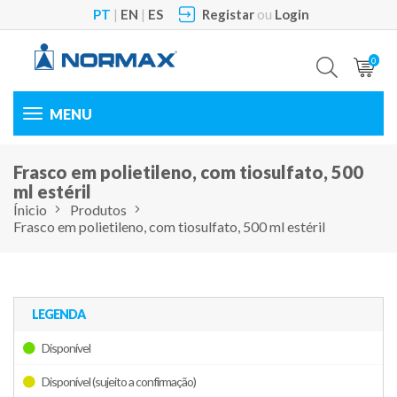
PT
|
EN
|
ES
Registar
ou
Login
0
Toggle
navigation
Frasco em polietileno, com tiosulfato, 500
ml estéril
Ínicio
Produtos
Frasco em polietileno, com tiosulfato, 500 ml estéril
LEGENDA
Disponível
Disponível (sujeito a confirmação)