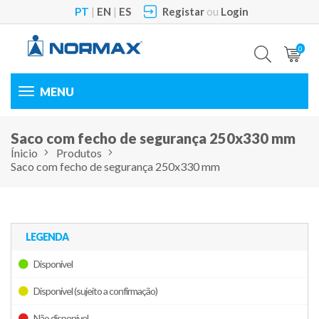
PT
|
EN
|
ES
Registar
ou
Login
0
Toggle
navigation
Saco com fecho de segurança 250x330 mm
Ínicio
Produtos
Saco com fecho de segurança 250x330 mm
LEGENDA
Disponível
Disponível (sujeito a confirmação)
Não disponível