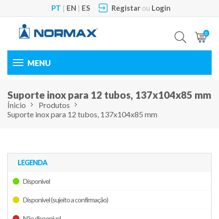
PT
|
EN
|
ES
Registar
ou
Login
0
Toggle
navigation
Suporte inox para 12 tubos, 137x104x85 mm
Ínicio
Produtos
Suporte inox para 12 tubos, 137x104x85 mm
LEGENDA
Disponível
Disponível (sujeito a confirmação)
Não disponível