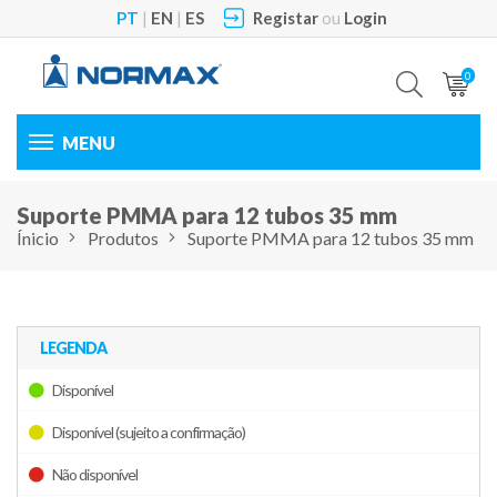
PT
|
EN
|
ES
Registar
ou
Login
0
Toggle
navigation
Suporte PMMA para 12 tubos 35 mm
Ínicio
Produtos
Suporte PMMA para 12 tubos 35 mm
LEGENDA
Disponível
Disponível (sujeito a confirmação)
Não disponível