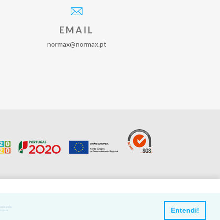
EMAIL
normax@normax.pt
Entendi!