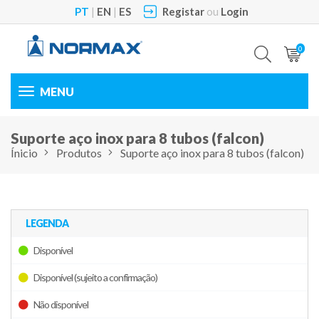
PT
|
EN
|
ES
Registar
ou
Login
0
Toggle
navigation
Suporte aço inox para 8 tubos (falcon)
Ínicio
Produtos
Suporte aço inox para 8 tubos (falcon)
LEGENDA
Disponível
Disponível (sujeito a confirmação)
Não disponível