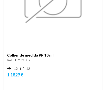
Colher de medida PP 10 ml
Ref.:
1.7191057
12
12
1,1829 €