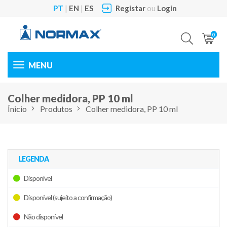
PT
|
EN
|
ES
Registar
ou
Login
0
Toggle
navigation
Colher medidora, PP 10 ml
Ínicio
Produtos
Colher medidora, PP 10 ml
LEGENDA
Disponível
Disponível (sujeito a confirmação)
Não disponível