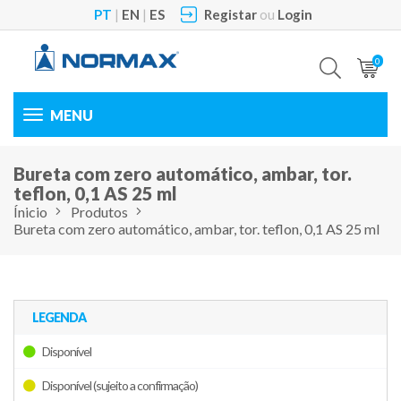
PT
|
EN
|
ES
Registar
ou
Login
0
Toggle
navigation
Bureta com zero automático, ambar, tor.
teflon, 0,1 AS 25 ml
Ínicio
Produtos
Bureta com zero automático, ambar, tor. teflon, 0,1 AS 25 ml
LEGENDA
Disponível
Disponível (sujeito a confirmação)