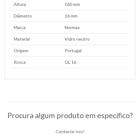
Altura
160 mm
Diâmetro
16 mm
Marca
Normax
Material
Vidro neutro
Origem
Portugal
Rosca
GL 16
Procura algum produto em específico?
Contacte-nos!