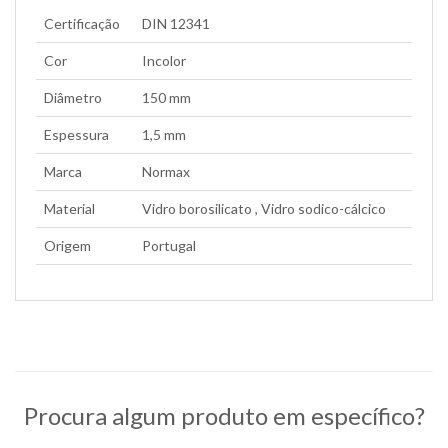
Certificação
DIN 12341
Cor
Incolor
Diâmetro
150 mm
Espessura
1,5 mm
Marca
Normax
Material
Vidro borosilicato , Vidro sodico-cálcico
Origem
Portugal
Procura algum produto em específico?