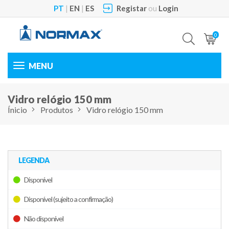
PT
|
EN
|
ES
Registar
ou
Login
0
Toggle
navigation
Vidro relógio 150 mm
Ínicio
Produtos
Vidro relógio 150 mm
LEGENDA
Disponível
Disponível (sujeito a confirmação)
Não disponível