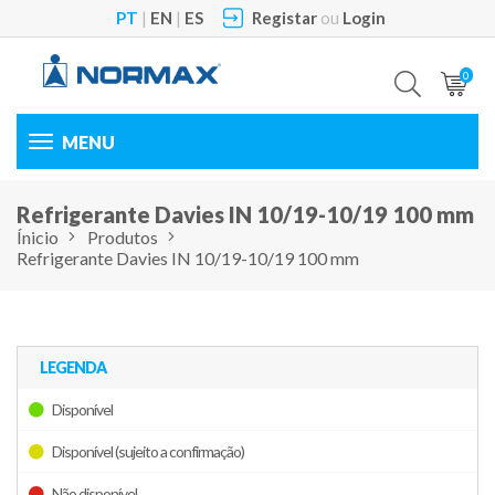
PT
|
EN
|
ES
Registar
ou
Login
0
Toggle
navigation
Refrigerante Davies IN 10/19-10/19 100 mm
Ínicio
Produtos
Refrigerante Davies IN 10/19-10/19 100 mm
LEGENDA
Disponível
Disponível (sujeito a confirmação)
Não disponível