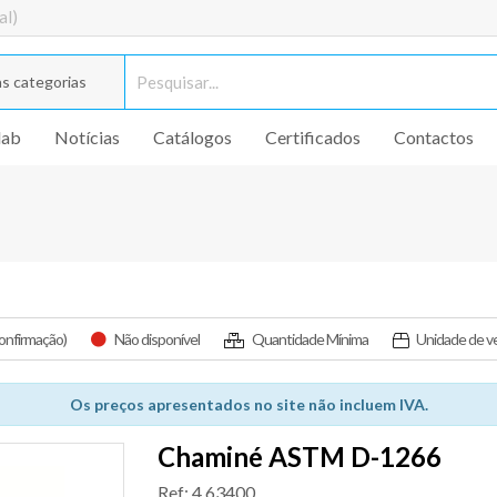
al)
s categorias
lab
Notícias
Catálogos
Certificados
Contactos
confirmação)
Não disponível
Quantidade Mínima
Unidade de v
Os preços apresentados no site não incluem IVA.
Chaminé ASTM D-1266
Ref: 4.63400