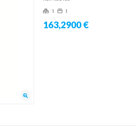
1
1
163,2900 €