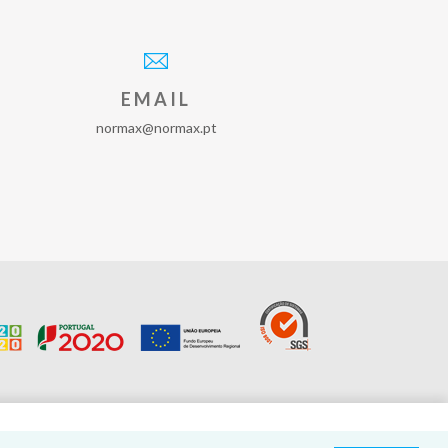
EMAIL
normax@normax.pt