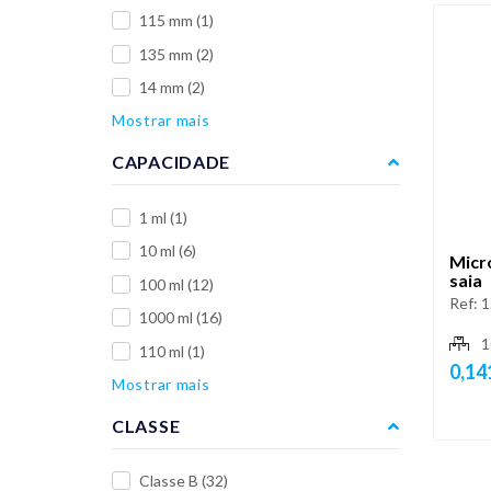
115 mm
(1)
135 mm
(2)
14 mm
(2)
Mostrar mais
CAPACIDADE
1 ml
(1)
10 ml
(6)
Micro
saia
100 ml
(12)
Ref:
1
1000 ml
(16)
1
110 ml
(1)
0,14
Mostrar mais
CLASSE
Classe B
(32)