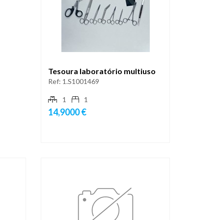
Tesoura laboratório multiuso
Ref:
1.S1001469
1
1
14,9000 €