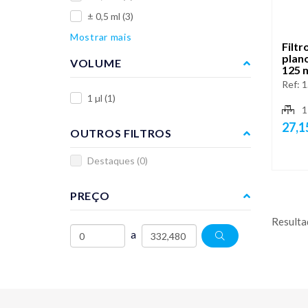
± 0,5 ml
(3)
Mostrar mais
Filtr
plano
VOLUME
125 
Ref:
1
1 µl
(1)
1
27,1
OUTROS FILTROS
Destaques
(0)
PREÇO
Resulta
a