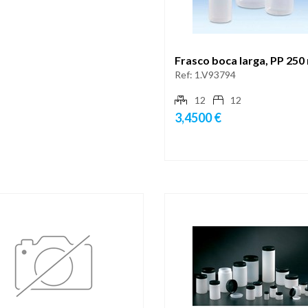
Frasco boca larga, PP 250
Ref:
1.V93794
12
12
3,4500 €