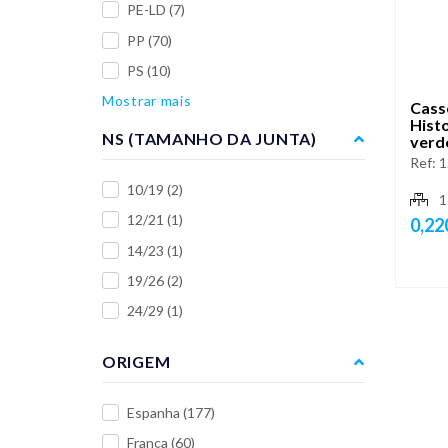
PE-LD
(7)
PP
(70)
PS
(10)
Mostrar mais
Cass
Histo
NS (TAMANHO DA JUNTA)
verd
Ref:
1
10/19
(2)
1
12/21
(1)
0,22
14/23
(1)
19/26
(2)
24/29
(1)
ORIGEM
Espanha
(177)
França
(60)