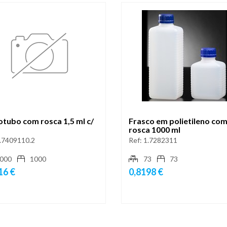
tubo com rosca 1,5 ml c/
Frasco em polietileno co
rosca 1000 ml
.7409110.2
Ref:
1.7282311
000
1000
73
73
16 €
0,8198 €