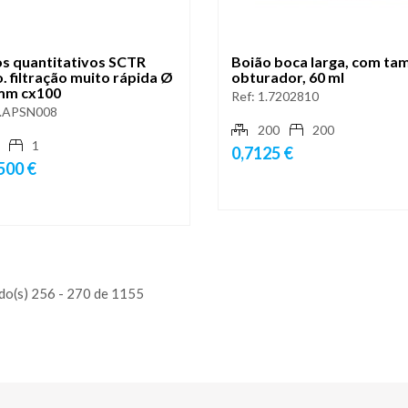
os quantitativos SCTR
Boião boca larga, com ta
. filtração muito rápida Ø
obturador, 60 ml
mm cx100
Ref:
1.7202810
.APSN008
200
200
1
0,7125 €
500 €
do(s) 256 - 270 de 1155