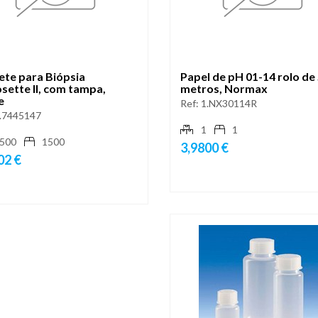
ete para Biópsia
Papel de pH 01-14 rolo de
sette II, com tampa,
metros, Normax
e
Ref:
1.NX30114R
.7445147
1
1
500
1500
3,9800 €
02 €