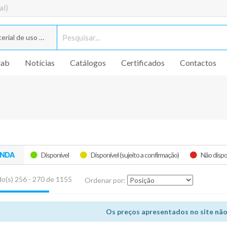
al)
rial de uso geral
lab
Notícias
Catálogos
Certificados
Contactos
ENDA
Disponível
Disponível (sujeito a confirmação)
Não dispo
o(s) 256 - 270 de 1155
Ordenar por:
Os preços apresentados no site não