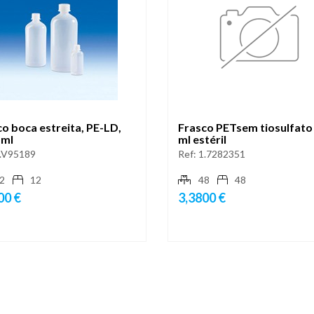
o boca estreita, PE-LD,
Frasco PETsem tiosulfato
 ml
ml estéril
.V95189
Ref:
1.7282351
2
12
48
48
00 €
3,3800 €