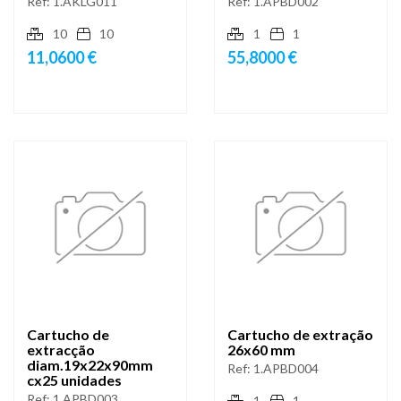
Ref:
1.AKLG011
Ref:
1.APBD002
10
10
1
1
11,0600 €
55,8000 €
Cartucho de
Cartucho de extração
extracção
26x60 mm
diam.19x22x90mm
Ref:
1.APBD004
cx25 unidades
Ref:
1.APBD003
1
1