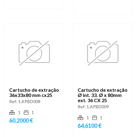
Cartucho de extração
Cartucho de extração
36x33x80 mm cx25
Ø int. 33. Ø x 80mm
ext. 36 CX 25
Ref:
1.APBD008
Ref:
1.APBD009
1
1
1
1
60,2000 €
64,6100 €