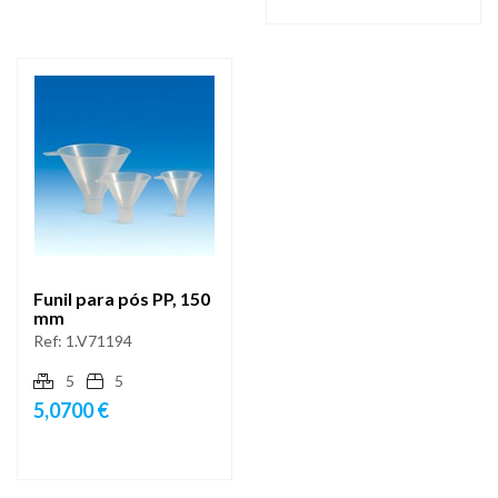
Funil para pós PP, 150
mm
Ref:
1.V71194
5
5
5,0700 €