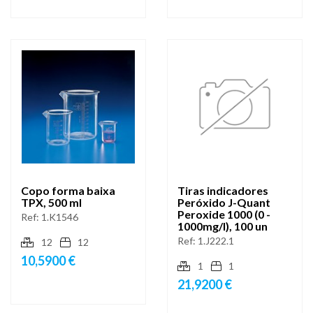
Copo forma baixa
Tiras indicadores
TPX, 500 ml
Peróxido J-Quant
Peroxide 1000 (0 -
Ref:
1.K1546
1000mg/l), 100 un
Ref:
1.J222.1
12
12
10,5900 €
1
1
21,9200 €