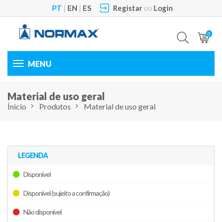
PT
|
EN
|
ES
Registar
ou
Login
0
Toggle
navigation
Material de uso geral
Ínicio
Produtos
Material de uso geral
LEGENDA
Disponível
Disponível (sujeito a confirmação)
Não disponível