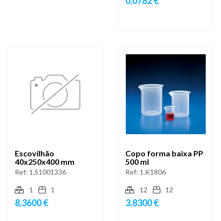
0,0782 €
Escovilhão
Copo forma baixa PP
40x250x400 mm
500 ml
Ref:
1.S1001336
Ref:
1.K1806
1
1
12
12
8,3600 €
3,8300 €