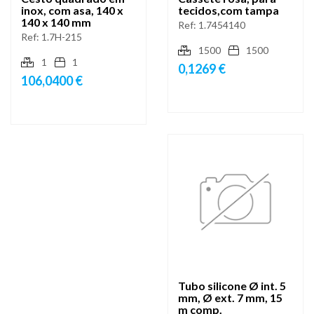
inox, com asa, 140 x
tecidos,com tampa
140 x 140 mm
Ref:
1.7454140
Ref:
1.7H-215
1500
1500
1
1
0,1269 €
106,0400 €
Tubo silicone Ø int. 5
mm, Ø ext. 7 mm, 15
m comp.