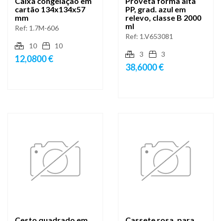
Caixa congelação em
Proveta forma alta
cartão 134x134x57
PP, grad. azul em
mm
relevo, classe B 2000
ml
Ref:
1.7M-606
Ref:
1.V653081
10
10
3
3
12,0800 €
38,6000 €
Cesto quadrado em
Cassete rosa, para